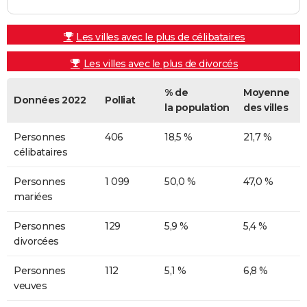
Les villes avec le plus de célibataires
Les villes avec le plus de divorcés
% de
Moyenne
Données 2022
Polliat
la population
des villes
Personnes
406
18,5 %
21,7 %
célibataires
Personnes
1 099
50,0 %
47,0 %
mariées
Personnes
129
5,9 %
5,4 %
divorcées
Personnes
112
5,1 %
6,8 %
veuves