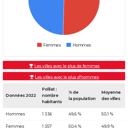
Femmes
Hommes
Les villes avec le plus de femmes
Les villes avec le plus d'hommes
Polliat :
% de
Moyenne
Données 2022
nombre
la population
des villes
habitants
Hommes
1 336
49,6 %
50,1 %
Femmes
1 357
50,4 %
49,9 %