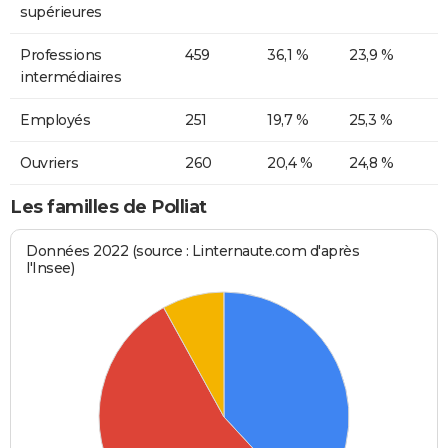
supérieures
Professions
459
36,1 %
23,9 %
intermédiaires
Employés
251
19,7 %
25,3 %
Ouvriers
260
20,4 %
24,8 %
Les familles de Polliat
Données 2022 (source : Linternaute.com d'après
l'Insee)