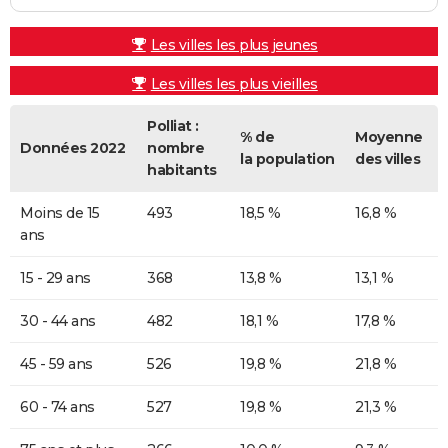
Les villes les plus jeunes
Les villes les plus vieilles
Polliat :
% de
Moyenne
Données 2022
nombre
la population
des villes
habitants
Moins de 15
493
18,5 %
16,8 %
ans
15 - 29 ans
368
13,8 %
13,1 %
30 - 44 ans
482
18,1 %
17,8 %
45 - 59 ans
526
19,8 %
21,8 %
60 - 74 ans
527
19,8 %
21,3 %