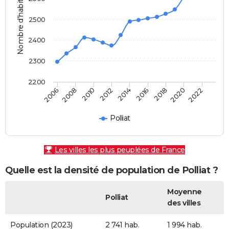
Nombre d'habitants
2500
2400
2300
2200
2010
2016
2022
2006
2012
2018
2008
2014
2020
Polliat
Les villes les plus peuplées de France
Quelle est la densité de population de Polliat ?
Moyenne
Polliat
des villes
Population (2023)
2 741 hab.
1 994 hab.