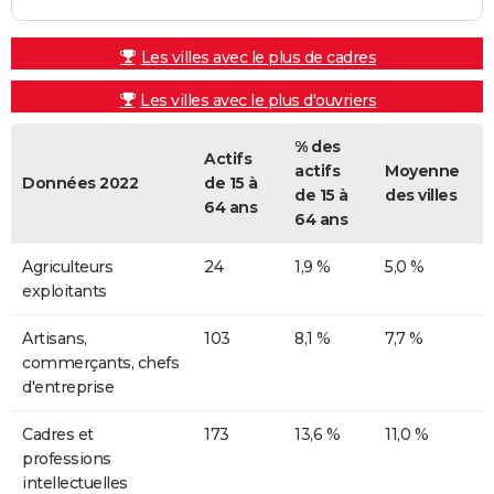
Les villes avec le plus de cadres
Les villes avec le plus d'ouvriers
% des
Actifs
actifs
Moyenne
Données 2022
de 15 à
de 15 à
des villes
64 ans
64 ans
Agriculteurs
24
1,9 %
5,0 %
exploitants
Artisans,
103
8,1 %
7,7 %
commerçants, chefs
d'entreprise
Cadres et
173
13,6 %
11,0 %
professions
intellectuelles