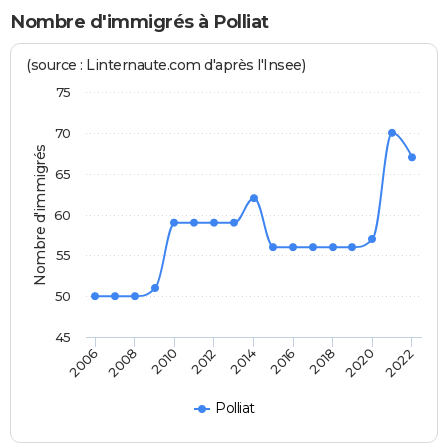
Nombre d'immigrés à Polliat
(source : Linternaute.com d'après l'Insee)
75
70
Nombre d'immigrés
65
60
55
50
45
2014
2012
2010
2008
2006
2022
2020
2018
2016
Polliat