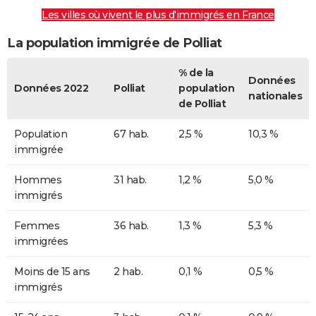
Les villes où vivent le plus d'immigrés en France
La population immigrée de Polliat
% de la
Données
Données 2022
Polliat
population
nationales
de Polliat
Population
67 hab.
2,5 %
10,3 %
immigrée
Hommes
31 hab.
1,2 %
5,0 %
immigrés
Femmes
36 hab.
1,3 %
5,3 %
immigrées
Moins de 15 ans
2 hab.
0,1 %
0,5 %
immigrés