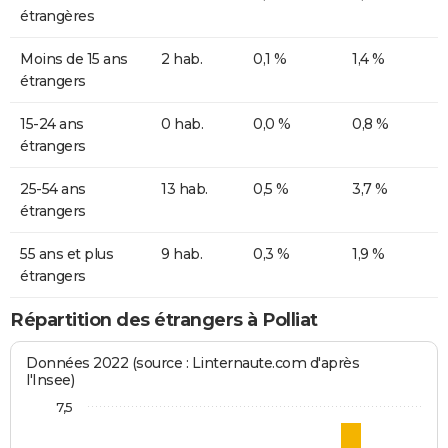
étrangères
Moins de 15 ans
2 hab.
0,1 %
1,4 %
étrangers
15-24 ans
0 hab.
0,0 %
0,8 %
étrangers
25-54 ans
13 hab.
0,5 %
3,7 %
étrangers
55 ans et plus
9 hab.
0,3 %
1,9 %
étrangers
Répartition des étrangers à Polliat
Données 2022 (source : Linternaute.com d'après
l'Insee)
7,5