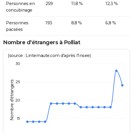
Personnes en
259
11,8 %
12,3 %
concubinage
Personnes
193
8,8 %
6,8 %
pacsées
Nombre d'étrangers à Polliat
(source : Linternaute.com d'après l'Insee)
30
Nombre d'étrangers
25
20
15