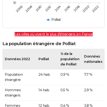
10
2018
2014
2010
2006
2020
2016
2012
2008
2022
Polliat
Les villes où vivent le plus d'étrangers en France
La population étrangère de Polliat
% de la
Données
Données 2022
Polliat
population
nationales
de Polliat
Population
24 hab.
0,9 %
7,7 %
étrangère
Hommes
14 hab.
0,5 %
2,9 %
étrangers
Femmes
12 hab.
0,4 %
3,8 %