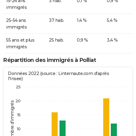
15-24 ans
3 hab.
0,1 %
0,9 %
immigrés
25-54 ans
37 hab.
1,4 %
5,4 %
immigrés
55 ans et plus
25 hab.
0,9 %
3,4 %
immigrés
Répartition des immigrés à Polliat
Données 2022 (source : Linternaute.com d'après
l'Insee)
25
20
Nombre d'immigrés
15
10