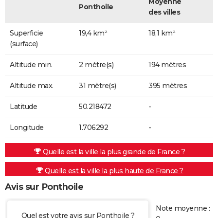
Moyenne
Ponthoile
des villes
Superficie
19,4 km²
18,1 km²
(surface)
Altitude min.
2 mètre(s)
194 mètres
Altitude max.
31 mètre(s)
395 mètres
Latitude
50.218472
-
Longitude
1.706292
-
Quelle est la ville la plus grande de France ?
Quelle est la ville la plus haute de France ?
Avis sur Ponthoile
Note moyenne :
Quel est votre avis sur Ponthoile ?