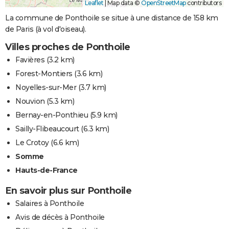
Leaflet
|
Map data ©
OpenStreetMap
contributors
La commune de Ponthoile se situe à une distance de 158 km
de Paris (à vol d'oiseau).
Villes proches de Ponthoile
Favières
(3.2 km)
Forest-Montiers
(3.6 km)
Noyelles-sur-Mer
(3.7 km)
Nouvion
(5.3 km)
Bernay-en-Ponthieu
(5.9 km)
Sailly-Flibeaucourt
(6.3 km)
Le Crotoy
(6.6 km)
Somme
Hauts-de-France
En savoir plus sur Ponthoile
Salaires à Ponthoile
Avis de décès à Ponthoile