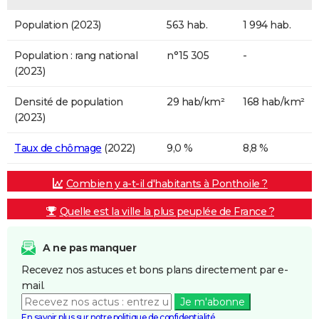
Population (2023)
563 hab.
1 994 hab.
Population : rang national
n°15 305
-
(2023)
Densité de population
29 hab/km²
168 hab/km²
(2023)
Taux de chômage
(2022)
9,0 %
8,8 %
Combien y a-t-il d'habitants à Ponthoile ?
Quelle est la ville la plus peuplée de France ?
A ne pas manquer
Recevez nos astuces et bons plans directement par e-
mail.
Je m'abonne
En savoir plus sur notre politique de confidentialité