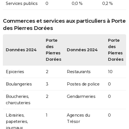
Services publics
0
0,0 %
0,2 %
Commerces et services aux particuliers à Porte
des Pierres Dorées
Porte
Porte
des
des
Données 2024
Données 2024
Pierres
Pierres
Dorées
Dorées
Epiceries
2
Restaurants
10
Boulangeries
3
Postes de police
0
Boucheries,
2
Gendarmeries
0
charcuteries
Librairies,
1
Agences du
0
papeteries,
Trésor
journaux