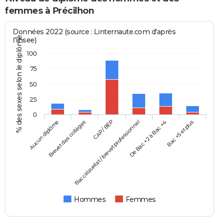
femmes à Précilhon
Données 2022 (source : Linternaute.com d'après
% des sexes selon le diplôme
l'Insee)
100
75
50
25
0
Aucun diplôme
Baccalauréat / brevet professionnel
CAP / BEP
Bac +5 et plus
Brevet des collèges
De Bac +2 à Bac +4
Hommes
Femmes