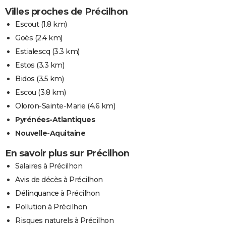
Villes proches de Précilhon
Escout
(1.8 km)
Goès
(2.4 km)
Estialescq
(3.3 km)
Estos
(3.3 km)
Bidos
(3.5 km)
Escou
(3.8 km)
Oloron-Sainte-Marie
(4.6 km)
Pyrénées-Atlantiques
Nouvelle-Aquitaine
En savoir plus sur Précilhon
Salaires à Précilhon
Avis de décès à Précilhon
Délinquance à Précilhon
Pollution à Précilhon
Risques naturels à Précilhon