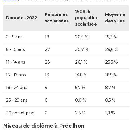
% de la
Personnes
Moyenne
Données 2022
population
scolarisées
des villes
scolarisée
2 - 5 ans
18
20,5 %
15,3 %
6 - 10 ans
27
30,7 %
29,6 %
11 - 14 ans
23
26,1 %
25,5 %
15 - 17 ans
13
14,8 %
18,5 %
18 - 24 ans
5
5,7 %
8,7 %
25 - 29 ans
0
0,0 %
0,5 %
30 ans et plus
2
2,3 %
1,9 %
Niveau de diplôme à Précilhon