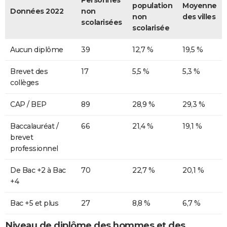
population
Moyenne
Données 2022
non
non
des villes
scolarisées
scolarisée
Aucun diplôme
39
12,7 %
19,5 %
Brevet des
17
5,5 %
5,3 %
collèges
CAP / BEP
89
28,9 %
29,3 %
Baccalauréat /
66
21,4 %
19,1 %
brevet
professionnel
De Bac +2 à Bac
70
22,7 %
20,1 %
+4
Bac +5 et plus
27
8,8 %
6,7 %
Niveau de diplôme des hommes et des