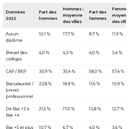
Hommes :
Femmes
Données
Part des
Part des
moyenne
moyenn
2022
hommes
femmes
des villes
des ville
Aucun
10,1 %
17,7 %
8,7 %
11,9 %
diplôme
Brevet des
4,0 %
4,3 %
4,0 %
3,4 %
collèges
CAP / BEP
30,9 %
35,4 %
58,0 %
57,4 %
Baccalauréat /
22,8 %
18,9 %
11,6 %
10,9 %
brevet
professionnel
De Bac +2 à
21,5 %
17,0 %
13,8 %
12,7 %
Bac +4
Bac +5 et plus
10,7 %
6,7 %
4,0 %
3,6 %