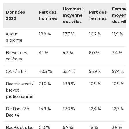
Hommes :
Femmes
Données
Part des
Part des
moyenne
moyenn
2022
hommes
femmes
des villes
des ville
Aucun
18,9 %
17,7 %
10,2 %
11,9 %
diplôme
Brevet des
4,1 %
4,3 %
8,0 %
3,4 %
collèges
CAP / BEP
40,5 %
35,4 %
56,9 %
57,4 %
Baccalauréat /
21,6 %
18,9 %
10,9 %
10,9 %
brevet
professionnel
De Bac +2 à
14,9 %
17,0 %
12,4 %
12,7 %
Bac +4
Bac +5 et plus
0,0 %
6,7 %
1,5 %
3,6 %