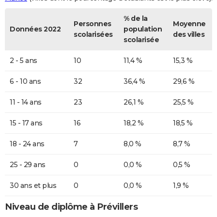
% de la
Personnes
Moyenne
Données 2022
population
scolarisées
des villes
scolarisée
2 - 5 ans
10
11,4 %
15,3 %
6 - 10 ans
32
36,4 %
29,6 %
11 - 14 ans
23
26,1 %
25,5 %
15 - 17 ans
16
18,2 %
18,5 %
18 - 24 ans
7
8,0 %
8,7 %
25 - 29 ans
0
0,0 %
0,5 %
30 ans et plus
0
0,0 %
1,9 %
Niveau de diplôme à Prévillers