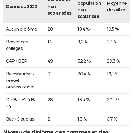
population
Moyenne
Données 2022
non
non
des villes
scolarisées
scolarisée
Aucun diplôme
28
18,4 %
19,5 %
Brevet des
14
9,2 %
5,3 %
collèges
CAP / BEP
49
32,2 %
29,3 %
Baccalauréat /
31
20,4 %
19,1 %
brevet
professionnel
De Bac +2 à Bac
28
18,4 %
20,1 %
+4
Bac +5 et plus
2
1,3 %
6,7 %
Niveau de diplôme des hommes et des