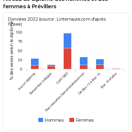
femmes à Prévillers
Données 2022 (source : Linternaute.com d'après
% des sexes selon le diplôme
l'Insee)
100
75
50
25
0
Aucun diplôme
Baccalauréat / brevet professionnel
CAP / BEP
Bac +5 et plus
Brevet des collèges
De Bac +2 à Bac +4
Hommes
Femmes