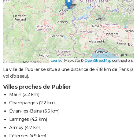
Leaflet
|
Map data ©
OpenStreetMap
contributors
La ville de Publier se situe à une distance de 418 km de Paris (à
vol d'oiseau).
Villes proches de Publier
Marin
(2.2 km)
Champanges
(2.2 km)
Évian-les-Bains
(3.5 km)
Larringes
(4.2 km)
Armoy
(4.7 km)
Féternes
(4.9 km)