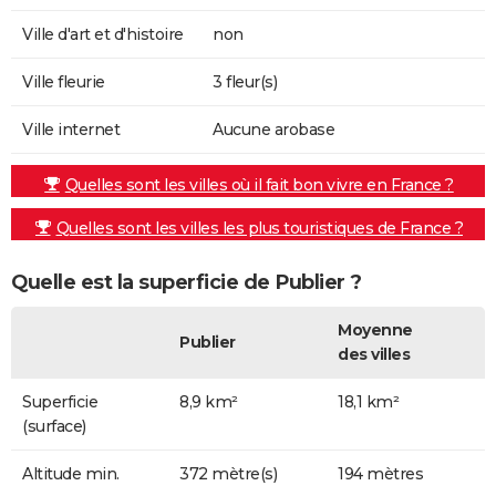
Ville d'art et d'histoire
non
Ville fleurie
3 fleur(s)
Ville internet
Aucune arobase
Quelles sont les villes où il fait bon vivre en France ?
Quelles sont les villes les plus touristiques de France ?
Quelle est la superficie de Publier ?
Moyenne
Publier
des villes
Superficie
8,9 km²
18,1 km²
(surface)
Altitude min.
372 mètre(s)
194 mètres