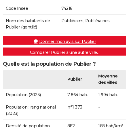
Code Insee
74218
Nom des habitants de
Publiérains, Publiéraines
Publier (gentilé)
Donner mon avis sur Publier
Comparer Publier à une autre ville...
Quelle est la population de Publier ?
Moyenne
Publier
des villes
Population (2023)
7 864 hab.
1 994 hab.
Population : rang national
n°1 373
-
(2023)
Densité de population
882
168 hab/km²