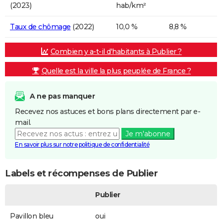
(2023)
hab/km²
Taux de chômage
(2022)
10,0 %
8,8 %
Combien y a-t-il d'habitants à Publier ?
Quelle est la ville la plus peuplée de France ?
A ne pas manquer
Recevez nos astuces et bons plans directement par e-
mail.
Je m'abonne
En savoir plus sur notre politique de confidentialité
Labels et récompenses de Publier
Publier
Pavillon bleu
oui