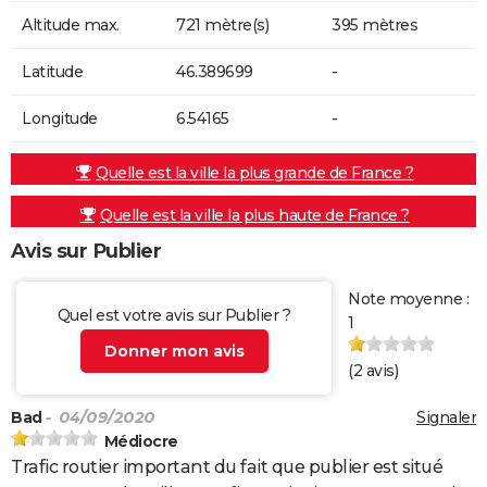
Altitude max.
721 mètre(s)
395 mètres
Latitude
46.389699
-
Longitude
6.54165
-
Quelle est la ville la plus grande de France ?
Quelle est la ville la plus haute de France ?
Avis sur Publier
Note moyenne :
Quel est votre avis sur Publier ?
1
Donner mon avis
(
2
avis)
Bad
- 04/09/2020
Signaler
Médiocre
Trafic routier important du fait que publier est situé