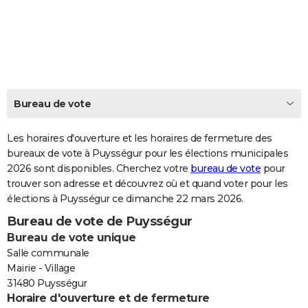
City break
Voyage de noces
Climat
Destinations
Voyage nature
Forum
+
PHOTO
GUIDES D'ACHAT
BONS PLANS
CARTE DE VOEUX
Bureau de vote
Carte Bonne année
Carte Pâques
Carte de Noël
Carte Saint-Valentin
Carte d'anniversaire
DICTIONNAIRE
Les horaires d'ouverture et les horaires de fermeture des
Biographies
Expressions
bureaux de vote à Puysségur pour les élections municipales
Dictionnaire
Citations
Proverbes
PROGRAMME TV
2026 sont disponibles. Cherchez votre
bureau de vote
pour
trouver son adresse et découvrez où et quand voter pour les
COPAINS D'AVANT
élections à Puysségur ce dimanche 22 mars 2026.
Se connecter
Collèges
Universités
Service militaire
S'inscrire
Lycées
Primaires
Entreprises
Avis de recherche
AVIS DE DÉCÈS
Bureau de vote de Puysségur
Bureau de vote unique
FORUM
Salle communale
Lifestyle
Sport
Television
Cinema
Bricolage
Culture
Auto
Voyage
Mairie - Village
31480 Puysségur
Horaire d'ouverture et de fermeture