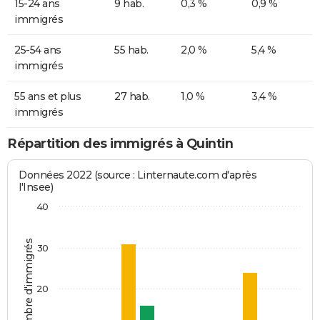
15-24 ans
9 hab.
0,3 %
0,9 %
immigrés
25-54 ans
55 hab.
2,0 %
5,4 %
immigrés
55 ans et plus
27 hab.
1,0 %
3,4 %
immigrés
Répartition des immigrés à Quintin
Données 2022 (source : Linternaute.com d'après
l'Insee)
40
Nombre d'immigrés
30
20