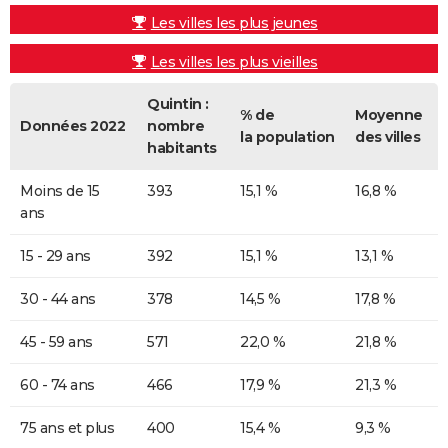
Les villes les plus jeunes
Les villes les plus vieilles
Quintin :
% de
Moyenne
Données 2022
nombre
la population
des villes
habitants
Moins de 15
393
15,1 %
16,8 %
ans
15 - 29 ans
392
15,1 %
13,1 %
30 - 44 ans
378
14,5 %
17,8 %
45 - 59 ans
571
22,0 %
21,8 %
60 - 74 ans
466
17,9 %
21,3 %
75 ans et plus
400
15,4 %
9,3 %