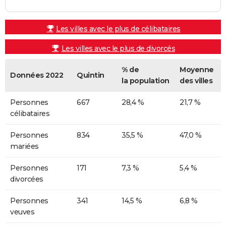
Les villes avec le plus de célibataires
Les villes avec le plus de divorcés
% de
Moyenne
Données 2022
Quintin
la population
des villes
Personnes
667
28,4 %
21,7 %
célibataires
Personnes
834
35,5 %
47,0 %
mariées
Personnes
171
7,3 %
5,4 %
divorcées
Personnes
341
14,5 %
6,8 %
veuves