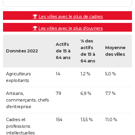
Les villes avec le plus de cadres
Les villes avec le plus d'ouvriers
% des
Actifs
actifs
Moyenne
Données 2022
de 15 à
de 15 à
des villes
64 ans
64 ans
Agriculteurs
14
1,2 %
5,0 %
exploitants
Artisans,
79
6,9 %
7,7 %
commerçants, chefs
d'entreprise
Cadres et
154
13,5 %
11,0 %
professions
intellectuelles