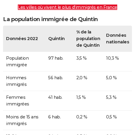
Les villes où vivent le plus d'immigrés en France
La population immigrée de Quintin
% de la
Données
Données 2022
Quintin
population
nationales
de Quintin
Population
97 hab.
3,5 %
10,3 %
immigrée
Hommes
56 hab.
2,0 %
5,0 %
immigrés
Femmes
41 hab.
1,5 %
5,3 %
immigrées
Moins de 15 ans
6 hab.
0,2 %
0,5 %
immigrés