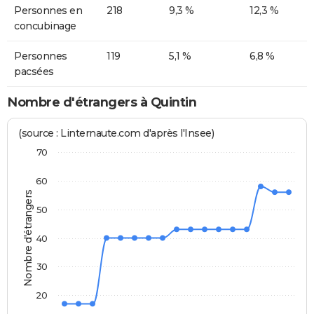
Personnes en
218
9,3 %
12,3 %
concubinage
Personnes
119
5,1 %
6,8 %
pacsées
Nombre d'étrangers à Quintin
(source : Linternaute.com d'après l'Insee)
70
60
Nombre d'étrangers
50
40
30
20