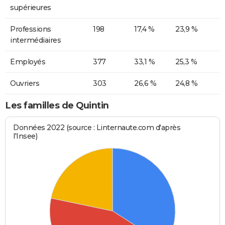
supérieures
Professions
198
17,4 %
23,9 %
intermédiaires
Employés
377
33,1 %
25,3 %
Ouvriers
303
26,6 %
24,8 %
Les familles de Quintin
Données 2022 (source : Linternaute.com d'après
l'Insee)