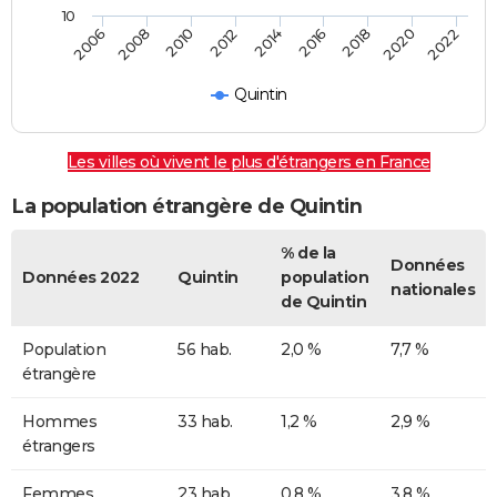
10
2018
2014
2010
2006
2020
2016
2012
2008
2022
Quintin
Les villes où vivent le plus d'étrangers en France
La population étrangère de Quintin
% de la
Données
Données 2022
Quintin
population
nationales
de Quintin
Population
56 hab.
2,0 %
7,7 %
étrangère
Hommes
33 hab.
1,2 %
2,9 %
étrangers
Femmes
23 hab.
0,8 %
3,8 %