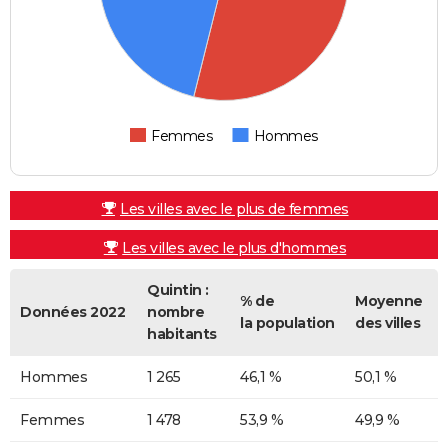
Femmes
Hommes
Les villes avec le plus de femmes
Les villes avec le plus d'hommes
Quintin :
% de
Moyenne
Données 2022
nombre
la population
des villes
habitants
Hommes
1 265
46,1 %
50,1 %
Femmes
1 478
53,9 %
49,9 %