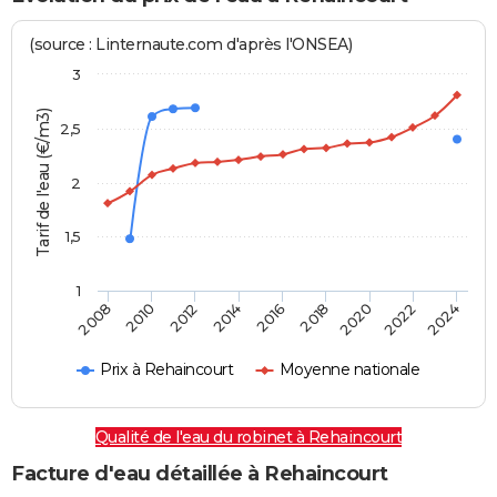
(source : Linternaute.com d'après l'ONSEA)
3
Tarif de l'eau (€/m3)
2,5
2
1,5
1
2016
2014
2024
2012
2022
2010
2020
2008
2018
Prix à Rehaincourt
Moyenne nationale
Qualité de l'eau du robinet à Rehaincourt
Facture d'eau détaillée à Rehaincourt