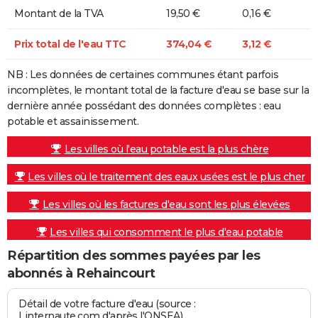
Montant de la TVA
19,50 €
0,16 €
Prix total de l'eau TTC
374,04 €
3,12 €
NB : Les données de certaines communes étant parfois
incomplètes, le montant total de la facture d'eau se base sur la
dernière année possédant des données complètes : eau
potable et assainissement.
Les villes où l'eau potable est la plus chère
Les villes où le traitement des eaux usées est le plus cher
Les villes où les factures d'eau sont les plus élevées
Les villes qui consomment le plus d'eau potable
Répartition des sommes payées par les
abonnés à Rehaincourt
Détail de votre facture d'eau (source :
Linternaute.com d'après l'ONSEA)