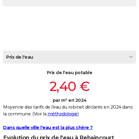
City break
Voyage de noces
Climat
Destinations
Voyage nature
Forum
+
PHOTO
GUIDES D'ACHAT
BONS PLANS
CARTE DE VOEUX
Carte Bonne année
Carte Pâques
Carte de Noël
Carte Saint-Valentin
Carte d'anniversaire
Prix de l'eau
DICTIONNAIRE
Biographies
Expressions
Dictionnaire
Citations
Proverbes
PROGRAMME TV
Prix de l'eau potable
2,40 €
COPAINS D'AVANT
Se connecter
Collèges
Universités
Service militaire
S'inscrire
Lycées
Primaires
Entreprises
Avis de recherche
AVIS DE DÉCÈS
par m³ en 2024
Moyenne des tarifs de l'eau du robinet déclarés en 2024 dans
FORUM
la commune. (Voir la
méthodologie
)
Lifestyle
Sport
Television
Cinema
Bricolage
Culture
Auto
Voyage
Dans quelle ville l'eau est la plus chère ?
Evolution du prix de l'eau à Rehaincourt