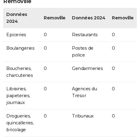
Removille
Données
Removille
Données 2024
Removille
2024
Epiceries
0
Restaurants
0
Boulangeries
0
Postes de
0
police
Boucheries,
0
Gendarmeries
0
charcuteries
Librairies,
0
Agences du
0
papeteries,
Trésor
journaux
Drogueries,
0
Tribunaux
0
quincalleries,
bricolage