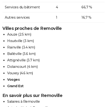
Services du bâtiment
4
66,7 %
Autres services
1
16,7 %
Villes proches de Removille
Aouze
(2.5 km)
Houéville
(3 km)
Rainville
(3.4 km)
Balléville
(3.6 km)
Attignéville
(3.7 km)
Dolaincourt
(4 km)
Vouxey
(4.6 km)
Vosges
Grand Est
En savoir plus sur Removille
Salaires à Removille