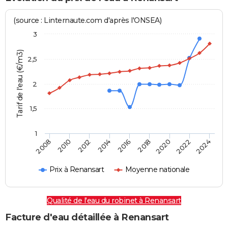
(source : Linternaute.com d'après l'ONSEA)
3
Tarif de l'eau (€/m3)
2,5
2
1,5
1
2016
2014
2024
2012
2022
2010
2020
2008
2018
Prix à Renansart
Moyenne nationale
Qualité de l'eau du robinet à Renansart
Facture d'eau détaillée à Renansart