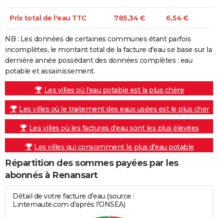
Prix total de l'eau TTC
785,34 €
6,54 €
NB : Les données de certaines communes étant parfois
incomplètes, le montant total de la facture d'eau se base sur la
dernière année possédant des données complètes : eau
potable et assainissement.
Les villes où l'eau potable est la plus chère
Les villes où le traitement des eaux usées est le plus cher
Les villes où les factures d'eau sont les plus élevées
Les villes qui consomment le plus d'eau potable
Répartition des sommes payées par les
abonnés à Renansart
Détail de votre facture d'eau (source :
Linternaute.com d'après l'ONSEA)