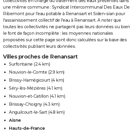
collectivités en charge du traitement des eaux présentes dans
une même commune : Syndicat Intercommunal Des Eaux De
Ribemont pour l'eau potable à Renansart et Siden-sian pour
l'assainissement collectif de l'eau à Renansart. A noter que
toutes les collectivités ne partagent pas leurs données ou bien
le font de façon incomplète : les moyennes nationales
proposées sur cette page sont donc calculées sur la base des
collectivités publiant leurs données.
Villes proches de Renansart
Surfontaine
(2.4 km)
Nouvion-le-Comte
(2.9 km)
Brissy-Hamégicourt
(4 km)
Séry-lès-Mézières
(4.1 km)
Nouvion-et-Catillon
(4.1 km)
Brissay-Choigny
(4.3 km)
Anguilcourt-le-Sart
(4.8 km)
Aisne
Hauts-de-France