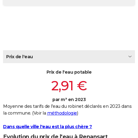
City break
Voyage de noces
Climat
Destinations
Voyage nature
Forum
+
PHOTO
GUIDES D'ACHAT
BONS PLANS
CARTE DE VOEUX
Carte Bonne année
Carte Pâques
Carte de Noël
Carte Saint-Valentin
Carte d'anniversaire
Prix de l'eau
DICTIONNAIRE
Biographies
Expressions
Dictionnaire
Citations
Proverbes
PROGRAMME TV
Prix de l'eau potable
2,91 €
COPAINS D'AVANT
Se connecter
Collèges
Universités
Service militaire
S'inscrire
Lycées
Primaires
Entreprises
Avis de recherche
AVIS DE DÉCÈS
par m³ en 2023
Moyenne des tarifs de l'eau du robinet déclarés en 2023 dans
FORUM
la commune. (Voir la
méthodologie
)
Lifestyle
Sport
Television
Cinema
Bricolage
Culture
Auto
Voyage
Dans quelle ville l'eau est la plus chère ?
Evolution du prix de l'eau à Renansart