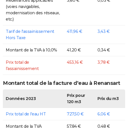
Redevances applicables
3,60 €
0,03 €
(voies navigables,
modernisation des réseaux,
etc.)
Tarif de l'assainissement
411,96 €
3,43 €
Hors Taxe
Montant de la TVA à 10,0%
41,20 €
0,34 €
Prix total de
453,16 €
3,78 €
l'assainissement
Montant total de la facture d'eau à Renansart
Prix pour
Données 2023
Prix du m3
120 m3
Prix total de l'eau HT
727,50 €
6,06 €
Montant de la TVA
57,84 €
0,48 €