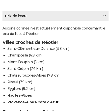
City break
Voyage de noces
Climat
Destinations
Voyage nature
Forum
+
PHOTO
Prix de l'eau
GUIDES D'ACHAT
BONS PLANS
Aucune donnée n'est actuellement disponible concernant le
prix de l'eau à Réotier.
CARTE DE VOEUX
Villes proches de Réotier
Carte Bonne année
Carte Pâques
Carte de Noël
Carte Saint-Valentin
Carte d'anniversaire
DICTIONNAIRE
Saint-Clément-sur-Durance
(3.8 km)
Biographies
Expressions
Dictionnaire
Citations
Proverbes
Champcella
(4.8 km)
PROGRAMME TV
Mont-Dauphin
(5 km)
COPAINS D'AVANT
Saint-Crépin
(7.4 km)
Se connecter
Collèges
Universités
Service militaire
S'inscrire
Lycées
Primaires
Entreprises
Avis de recherche
Châteauroux-les-Alpes
(7.8 km)
AVIS DE DÉCÈS
Risoul
(7.9 km)
FORUM
Eygliers
(8.2 km)
Lifestyle
Sport
Television
Cinema
Bricolage
Culture
Auto
Voyage
Hautes-Alpes
Provence-Alpes-Côte d'Azur