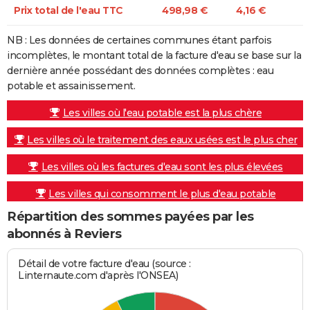
Prix total de l'eau TTC
498,98 €
4,16 €
NB : Les données de certaines communes étant parfois
incomplètes, le montant total de la facture d'eau se base sur la
dernière année possédant des données complètes : eau
potable et assainissement.
Les villes où l'eau potable est la plus chère
Les villes où le traitement des eaux usées est le plus cher
Les villes où les factures d'eau sont les plus élevées
Les villes qui consomment le plus d'eau potable
Répartition des sommes payées par les
abonnés à Reviers
Détail de votre facture d'eau (source :
Linternaute.com d'après l'ONSEA)