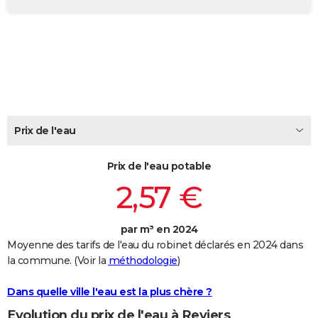
City break
Voyage de noces
Climat
Destinations
Voyage nature
Forum
+
PHOTO
GUIDES D'ACHAT
BONS PLANS
CARTE DE VOEUX
Carte Bonne année
Carte Pâques
Carte de Noël
Carte Saint-Valentin
Carte d'anniversaire
Prix de l'eau
DICTIONNAIRE
Biographies
Expressions
Dictionnaire
Citations
Proverbes
PROGRAMME TV
Prix de l'eau potable
2,57 €
COPAINS D'AVANT
Se connecter
Collèges
Universités
Service militaire
S'inscrire
Lycées
Primaires
Entreprises
Avis de recherche
AVIS DE DÉCÈS
par m³ en 2024
Moyenne des tarifs de l'eau du robinet déclarés en 2024 dans
FORUM
la commune. (Voir la
méthodologie
)
Lifestyle
Sport
Television
Cinema
Bricolage
Culture
Auto
Voyage
Dans quelle ville l'eau est la plus chère ?
Evolution du prix de l'eau à Reviers