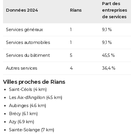
Part des
Données 2024
Rians
entreprises
de services
Services généraux
1
9,1 %
Services automobiles
1
9,1 %
Services du bâtiment
5
45,5 %
Autres services
4
36,4 %
Villes proches de Rians
Saint-Céols
(4 km)
Les Aix-d'Angillon
(4.5 km)
Aubinges
(4.6 km)
Brécy
(6.1 km)
Azy
(6.9 km)
Sainte-Solange
(7 km)