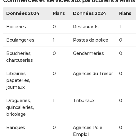
Commerces et services aux particuliers à Rians
Données 2024
Rians
Données 2024
Rians
Epiceries
0
Restaurants
1
Boulangeries
1
Postes de police
0
Boucheries,
0
Gendarmeries
0
charcuteries
Librairies,
0
Agences du Trésor
0
papeteries,
journaux
Drogueries,
1
Tribunaux
0
quincalleries,
bricolage
Banques
0
Agences Pôle
0
Emploi