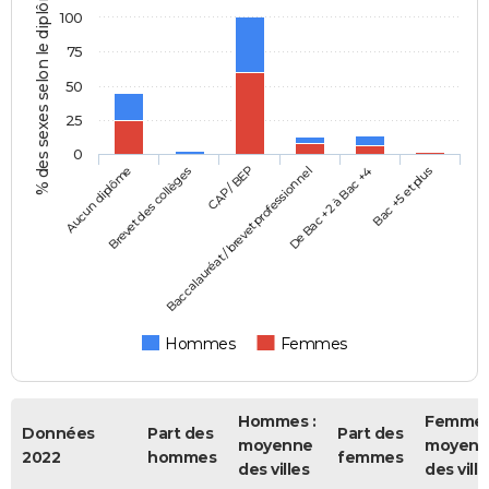
% des sexes selon le diplôme
100
75
50
25
0
Aucun diplôme
Baccalauréat / brevet professionnel
CAP / BEP
Bac +5 et plus
Brevet des collèges
De Bac +2 à Bac +4
Hommes
Femmes
Hommes :
Femmes
Données
Part des
Part des
moyenne
moyenn
2022
hommes
femmes
des villes
des ville