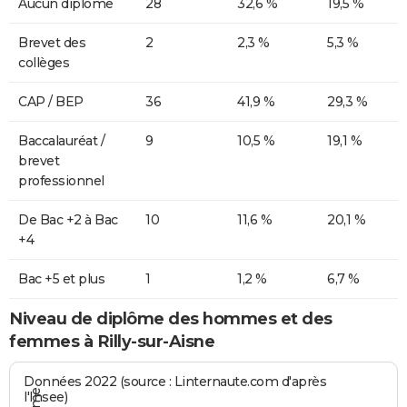
Aucun diplôme
28
32,6 %
19,5 %
Brevet des
2
2,3 %
5,3 %
collèges
CAP / BEP
36
41,9 %
29,3 %
Baccalauréat /
9
10,5 %
19,1 %
brevet
professionnel
De Bac +2 à Bac
10
11,6 %
20,1 %
+4
Bac +5 et plus
1
1,2 %
6,7 %
Niveau de diplôme des hommes et des
femmes à Rilly-sur-Aisne
Données 2022 (source : Linternaute.com d'après
l'Insee)