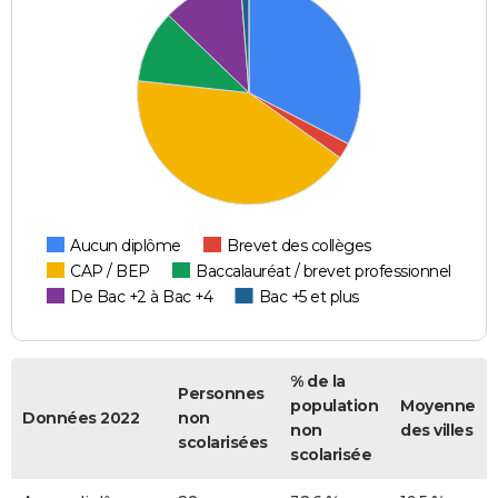
Aucun diplôme
Brevet des collèges
CAP / BEP
Baccalauréat / brevet professionnel
De Bac +2 à Bac +4
Bac +5 et plus
% de la
Personnes
population
Moyenne
Données 2022
non
non
des villes
scolarisées
scolarisée