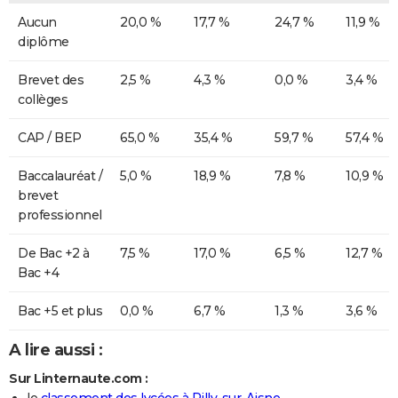
Aucun
20,0 %
17,7 %
24,7 %
11,9 %
diplôme
Brevet des
2,5 %
4,3 %
0,0 %
3,4 %
collèges
CAP / BEP
65,0 %
35,4 %
59,7 %
57,4 %
Baccalauréat /
5,0 %
18,9 %
7,8 %
10,9 %
brevet
professionnel
De Bac +2 à
7,5 %
17,0 %
6,5 %
12,7 %
Bac +4
Bac +5 et plus
0,0 %
6,7 %
1,3 %
3,6 %
A lire aussi :
Sur Linternaute.com :