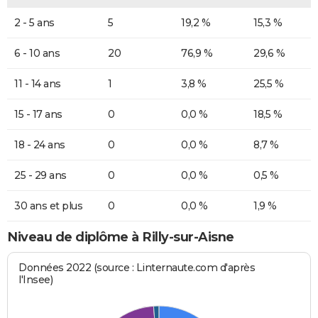
2 - 5 ans
5
19,2 %
15,3 %
6 - 10 ans
20
76,9 %
29,6 %
11 - 14 ans
1
3,8 %
25,5 %
15 - 17 ans
0
0,0 %
18,5 %
18 - 24 ans
0
0,0 %
8,7 %
25 - 29 ans
0
0,0 %
0,5 %
30 ans et plus
0
0,0 %
1,9 %
Niveau de diplôme à Rilly-sur-Aisne
Données 2022 (source : Linternaute.com d'après
l'Insee)