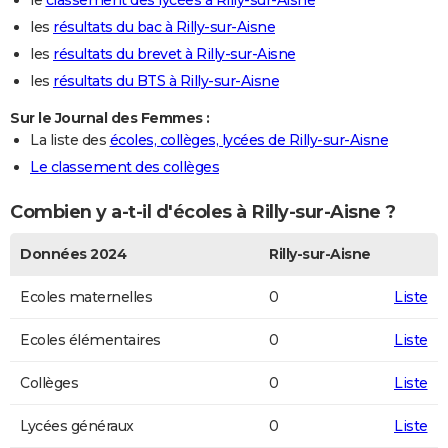
le
classement des lycées à Rilly-sur-Aisne
les
résultats du bac à Rilly-sur-Aisne
les
résultats du brevet à Rilly-sur-Aisne
les
résultats du BTS à Rilly-sur-Aisne
Sur le Journal des Femmes :
La liste des
écoles, collèges, lycées de Rilly-sur-Aisne
Le classement des collèges
Combien y a-t-il d'écoles à Rilly-sur-Aisne ?
Données 2024
Rilly-sur-Aisne
Ecoles maternelles
0
Liste
Ecoles élémentaires
0
Liste
Collèges
0
Liste
Lycées généraux
0
Liste