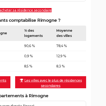
 acheter sa résidence secondaire
nts comptabilise Rimogne ?
% des
Moyenne
ogne
logements
des villes
90,6 %
78,4 %
0,9 %
12,9 %
8,5 %
8,3 %
ents
Les villes avec le plus de résidences
secondaires
partements à Rimogne