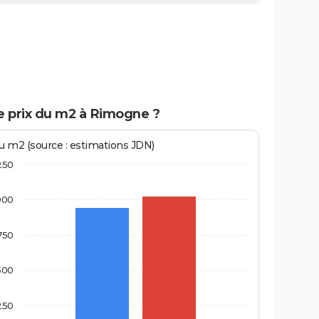
e prix du m2 à Rimogne ?
au m2 (source : estimations JDN)
250
000
750
500
250