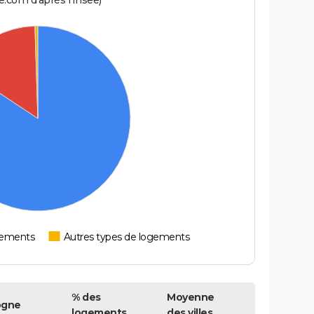
.com d'après l'Insee)
tements
Autres types de logements
% des
Moyenne
ogne
logements
des villes