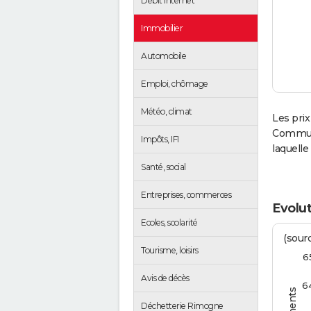
Débit Internet
Immobilier
Automobile
Emploi, chômage
Météo, climat
Les prix
Communa
Impôts, IFI
laquell
Santé, social
Entreprises, commerces
Evolu
Ecoles, scolarité
(sourc
Tourisme, loisirs
6
Avis de décès
6
Déchetterie Rimogne