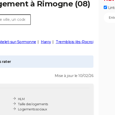
ogement à
Rimogne
(08)
Lint
âtelet-sur-Sormonne
Harcy
Tremblois-lès-Rocroi
 rater
Mise à jour le 10/02/26
HLM
Taille des logements
Logements sociaux