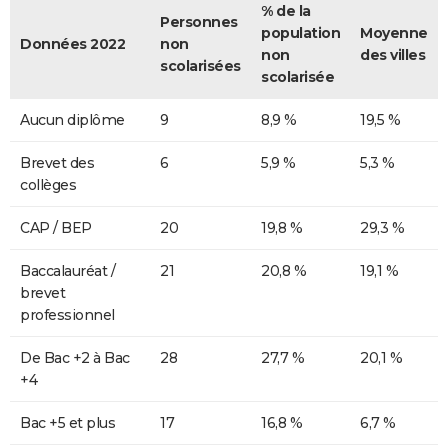
% de la
Personnes
population
Moyenne
Données 2022
non
non
des villes
scolarisées
scolarisée
Aucun diplôme
9
8,9 %
19,5 %
Brevet des
6
5,9 %
5,3 %
collèges
CAP / BEP
20
19,8 %
29,3 %
Baccalauréat /
21
20,8 %
19,1 %
brevet
professionnel
De Bac +2 à Bac
28
27,7 %
20,1 %
+4
Bac +5 et plus
17
16,8 %
6,7 %