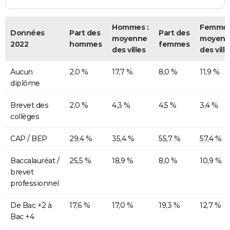
Hommes :
Femmes
Données
Part des
Part des
moyenne
moyenn
2022
hommes
femmes
des villes
des ville
Aucun
2,0 %
17,7 %
8,0 %
11,9 %
diplôme
Brevet des
2,0 %
4,3 %
4,5 %
3,4 %
collèges
CAP / BEP
29,4 %
35,4 %
55,7 %
57,4 %
Baccalauréat /
25,5 %
18,9 %
8,0 %
10,9 %
brevet
professionnel
De Bac +2 à
17,6 %
17,0 %
19,3 %
12,7 %
Bac +4