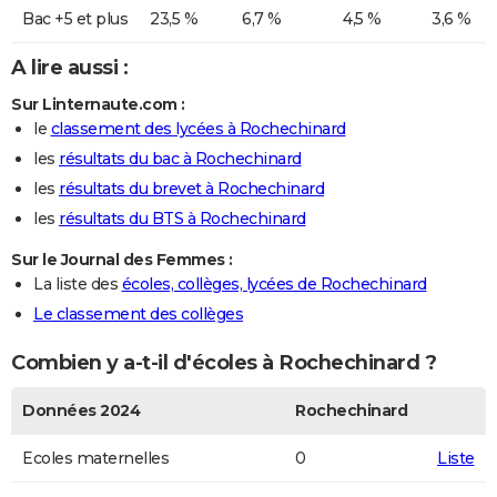
Bac +5 et plus
23,5 %
6,7 %
4,5 %
3,6 %
A lire aussi :
Sur Linternaute.com :
le
classement des lycées à Rochechinard
les
résultats du bac à Rochechinard
les
résultats du brevet à Rochechinard
les
résultats du BTS à Rochechinard
Sur le Journal des Femmes :
La liste des
écoles, collèges, lycées de Rochechinard
Le classement des collèges
Combien y a-t-il d'écoles à Rochechinard ?
Données 2024
Rochechinard
Ecoles maternelles
0
Liste