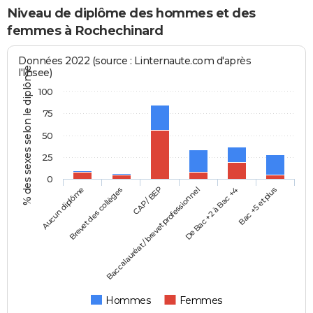
Niveau de diplôme des hommes et des
femmes à Rochechinard
Données 2022 (source : Linternaute.com d'après
% des sexes selon le diplôme
l'Insee)
100
75
50
25
0
Aucun diplôme
Baccalauréat / brevet professionnel
CAP / BEP
Bac +5 et plus
Brevet des collèges
De Bac +2 à Bac +4
Hommes
Femmes