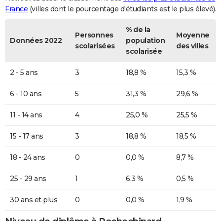
France
(villes dont le pourcentage d'étudiants est le plus élevé).
% de la
Personnes
Moyenne
Données 2022
population
scolarisées
des villes
scolarisée
2 - 5 ans
3
18,8 %
15,3 %
6 - 10 ans
5
31,3 %
29,6 %
11 - 14 ans
4
25,0 %
25,5 %
15 - 17 ans
3
18,8 %
18,5 %
18 - 24 ans
0
0,0 %
8,7 %
25 - 29 ans
1
6,3 %
0,5 %
30 ans et plus
0
0,0 %
1,9 %