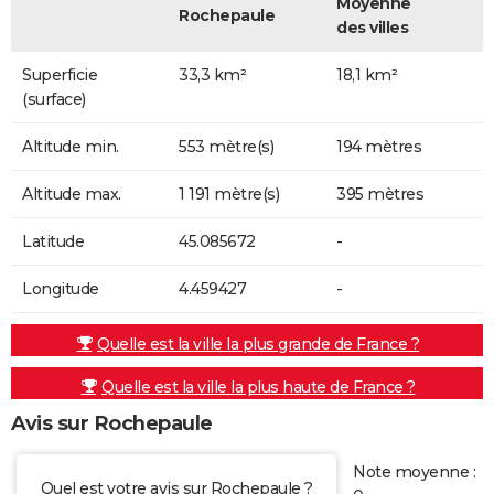
Moyenne
Rochepaule
des villes
Superficie
33,3 km²
18,1 km²
(surface)
Altitude min.
553 mètre(s)
194 mètres
Altitude max.
1 191 mètre(s)
395 mètres
Latitude
45.085672
-
Longitude
4.459427
-
Quelle est la ville la plus grande de France ?
Quelle est la ville la plus haute de France ?
Avis sur Rochepaule
Note moyenne :
Quel est votre avis sur Rochepaule ?