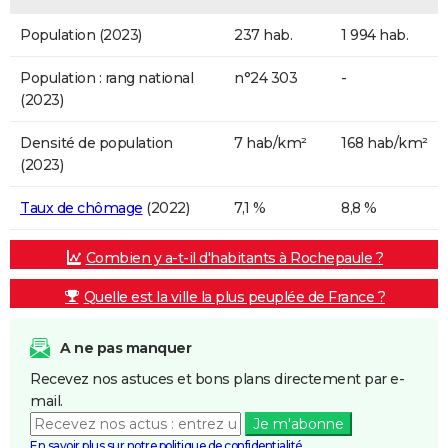
Population (2023)
237 hab.
1 994 hab.
Population : rang national
n°24 303
-
(2023)
Densité de population
7 hab/km²
168 hab/km²
(2023)
Taux de chômage
(2022)
7,1 %
8,8 %
Combien y a-t-il d'habitants à Rochepaule ?
Quelle est la ville la plus peuplée de France ?
A ne pas manquer
Recevez nos astuces et bons plans directement par e-
mail.
Je m'abonne
En savoir plus sur notre politique de confidentialité