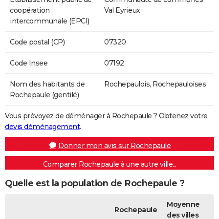
coopération
Val Eyrieux
intercommunale (EPCI)
Code postal (CP)
07320
Code Insee
07192
Nom des habitants de
Rochepaulois, Rochepauloises
Rochepaule (gentilé)
Vous prévoyez de déménager à Rochepaule ? Obtenez votre
devis déménagement
.
Donner mon avis sur Rochepaule
Comparer Rochepaule à une autre ville...
Quelle est la population de Rochepaule ?
Moyenne
Rochepaule
des villes