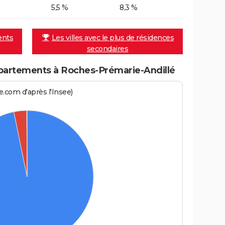
5,5 %
8,3 %
ents
Les villes avec le plus de résidences
secondaires
partements à Roches-Prémarie-Andillé
.com d'après l'Insee)