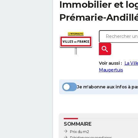
Immobilier et l
Prémarie-Andill
Voir aussi :
La Vil
Maupertuis
Je m'abonne aux infos à pas
SOMMAIRE
Prix du m2
Résidences secondaires