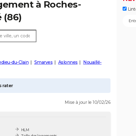
ogement à
Roches-
Lint
é
(86)
ledieu-du-Clain
Smarves
Aslonnes
Nouaillé-
 rater
Mise à jour le 10/02/26
HLM
Taille des logements