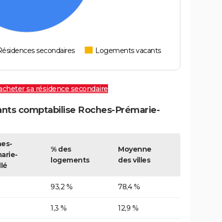
Résidences secondaires
Logements vacants
 acheter sa résidence secondaire
nts comptabilise Roches-Prémarie-
es-
% des
Moyenne
arie-
logements
des villes
llé
93,2 %
78,4 %
1,3 %
12,9 %