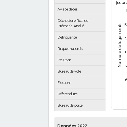
(sourc
Avis de décès
1
Déchetterie Roches-
1
Nombre de logements
Prémarie-Andillé
Délinquance
Risques naturels
Pollution
Bureau de vote
Elections
Référendum
Bureau de poste
Données 2022