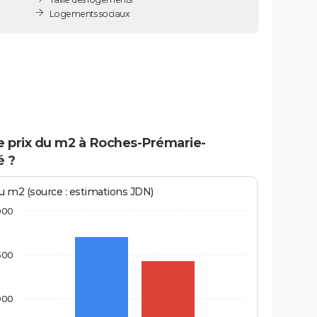
Logements sociaux
le prix du m2 à Roches-Prémarie-
é ?
au m2 (source : estimations JDN)
000
500
000