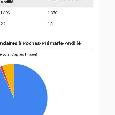
Andillé
1 006
1 076
2,2
1,8
daires à Roches-Prémarie-Andillé
.com d'après l'Insee)