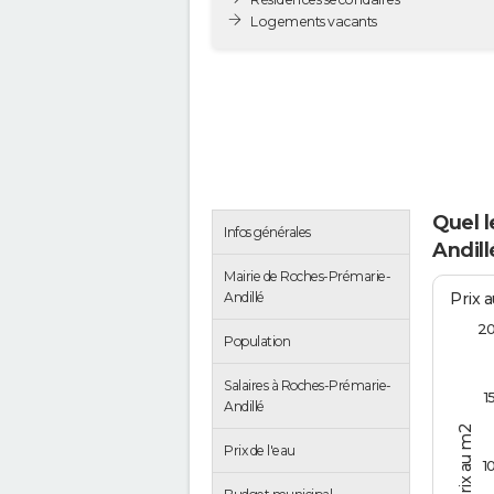
Logements vacants
Quel 
Infos générales
Andill
Mairie de Roches-Prémarie-
Prix 
Andillé
2
Population
Salaires à Roches-Prémarie-
1
Andillé
Prix au m2
Prix de l'eau
1