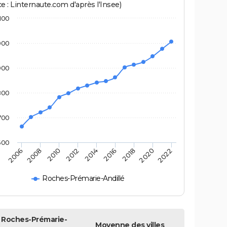
e : Linternaute.com d'après l'Insee)
100
000
900
800
700
600
2022
2014
2006
2016
2008
2018
2010
2020
2012
Roches-Prémarie-Andillé
Roches-Prémarie-
Moyenne des villes