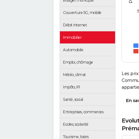
Budget municipal
Couverture 5G, mobile
Débit Internet
Immobilier
Automobile
Emploi, chômage
Les prix
Météo, climat
Communa
apparti
Impôts, IFI
Santé, social
En sav
Entreprises, commerces
Evolut
Ecoles, scolarité
Préma
Tourisme, loisirs