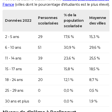
France
(villes dont le pourcentage d'étudiants est le plus élevé).
% de la
Personnes
Moyenne
Données 2022
population
scolarisées
des villes
scolarisée
2 - 5 ans
29
17,6 %
15,3 %
6 - 10 ans
51
30,9 %
29,6 %
11 - 14 ans
39
23,6 %
25,5 %
15 - 17 ans
26
15,8 %
18,5 %
18 - 24 ans
20
12,1 %
8,7 %
25 - 29 ans
0
0,0 %
0,5 %
30 ans et plus
0
0,0 %
1,9 %