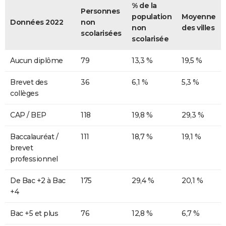
% de la
Personnes
population
Moyenne
Données 2022
non
non
des villes
scolarisées
scolarisée
Aucun diplôme
79
13,3 %
19,5 %
Brevet des
36
6,1 %
5,3 %
collèges
CAP / BEP
118
19,8 %
29,3 %
Baccalauréat /
111
18,7 %
19,1 %
brevet
professionnel
De Bac +2 à Bac
175
29,4 %
20,1 %
+4
Bac +5 et plus
76
12,8 %
6,7 %