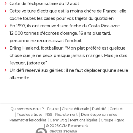
Carte de l'éclipse solaire du 12 août
Cette voiture électrique est la moins chère de France : elle
coche toutes les cases pour vos trajets du quotidien
En 1997, ils ont recouvert une friche du Costa Rica avec
12 000 tonnes d'écorces d'orange. 16 ans plus tard,
personne ne reconnaissait l'endroit
Erling Haaland, footballeur : "Mon plat préféré est quelque
chose que je ne peux presque jamais manger. Mais je dois
l'avouer, j'adore ça"
Un défi réservé aux génies : il ne faut déplacer qu'une seule
allumette
Qui sommes-nous ?
Equipe
Charte éditoriale
Publicité
Contact
Tous les articles
RSS
Recrutement
Données personnelles
Paramétrer les cookies
Gérer Utiq
Mentions légales
Groupe Figaro
© 2026 CCM Benchmark