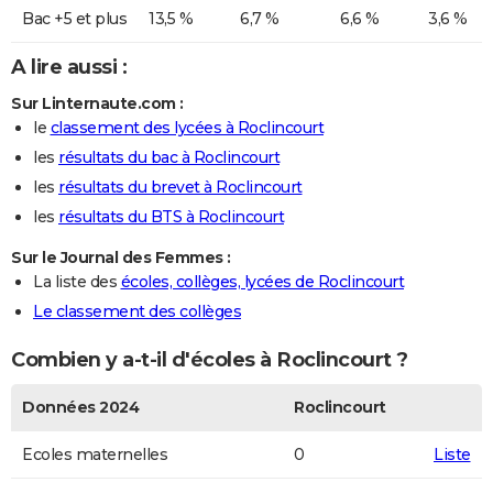
Bac +5 et plus
13,5 %
6,7 %
6,6 %
3,6 %
A lire aussi :
Sur Linternaute.com :
le
classement des lycées à Roclincourt
les
résultats du bac à Roclincourt
les
résultats du brevet à Roclincourt
les
résultats du BTS à Roclincourt
Sur le Journal des Femmes :
La liste des
écoles, collèges, lycées de Roclincourt
Le classement des collèges
Combien y a-t-il d'écoles à Roclincourt ?
Données 2024
Roclincourt
Ecoles maternelles
0
Liste