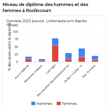
Niveau de diplôme des hommes et des
femmes à Roclincourt
Données 2022 (source : Linternaute.com d'après
% des sexes selon le diplôme
l'Insee)
100
75
50
25
0
Aucun diplôme
Baccalauréat / brevet professionnel
CAP / BEP
Bac +5 et plus
Brevet des collèges
De Bac +2 à Bac +4
Hommes
Femmes