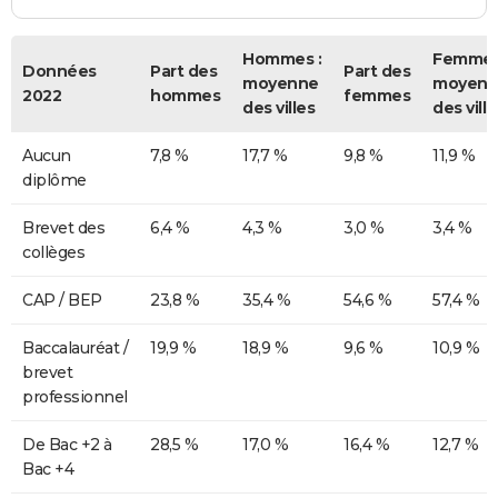
Hommes :
Femmes
Données
Part des
Part des
moyenne
moyenn
2022
hommes
femmes
des villes
des ville
Aucun
7,8 %
17,7 %
9,8 %
11,9 %
diplôme
Brevet des
6,4 %
4,3 %
3,0 %
3,4 %
collèges
CAP / BEP
23,8 %
35,4 %
54,6 %
57,4 %
Baccalauréat /
19,9 %
18,9 %
9,6 %
10,9 %
brevet
professionnel
De Bac +2 à
28,5 %
17,0 %
16,4 %
12,7 %
Bac +4