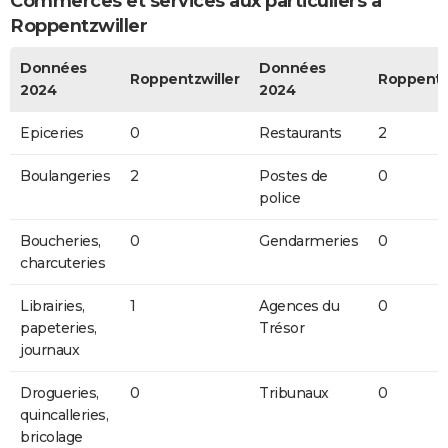
Commerces et services aux particuliers à
Roppentzwiller
Données
Données
Roppentzwiller
Roppentz
2024
2024
Epiceries
0
Restaurants
2
Boulangeries
2
Postes de
0
police
Boucheries,
0
Gendarmeries
0
charcuteries
Librairies,
1
Agences du
0
papeteries,
Trésor
journaux
Drogueries,
0
Tribunaux
0
quincalleries,
bricolage