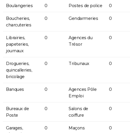
Boulangeries
0
Postes de police
0
Boucheries,
0
Gendarmeries
0
charcuteries
Librairies,
0
Agences du
0
papeteries,
Trésor
journaux
Drogueries,
0
Tribunaux
0
quincalleries,
bricolage
Banques
0
Agences Pôle
0
Emploi
Bureaux de
0
Salons de
0
Poste
coiffure
Garages,
0
Maçons
0