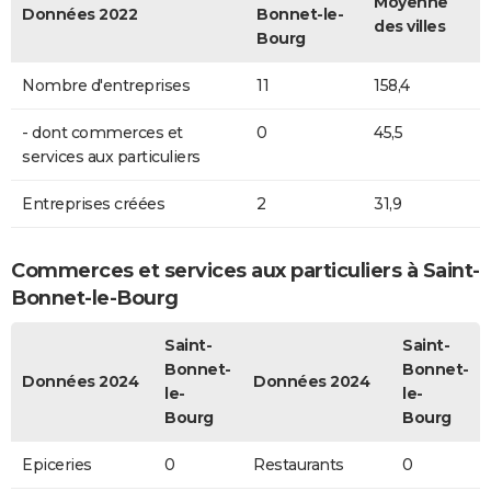
Moyenne
Données 2022
Bonnet-le-
des villes
Bourg
Nombre d'entreprises
11
158,4
- dont commerces et
0
45,5
services aux particuliers
Entreprises créées
2
31,9
Commerces et services aux particuliers à Saint-
Bonnet-le-Bourg
Saint-
Saint-
Bonnet-
Bonnet-
Données 2024
Données 2024
le-
le-
Bourg
Bourg
Epiceries
0
Restaurants
0