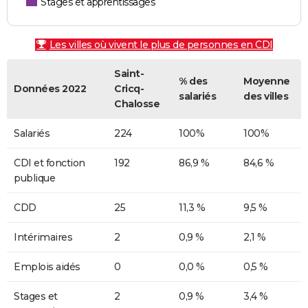
Stages et apprentissages
Les villes où vivent le plus de personnes en CDI
Saint-
% des
Moyenne
Données 2022
Cricq-
salariés
des villes
Chalosse
Salariés
224
100%
100%
CDI et fonction
192
86,9 %
84,6 %
publique
CDD
25
11,3 %
9,5 %
Intérimaires
2
0,9 %
2,1 %
Emplois aidés
0
0,0 %
0,5 %
Stages et
2
0,9 %
3,4 %