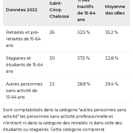
% des
Saint-
inactifs
Moyenne
Données 2022
Cricq-
de 15-64
des villes
Chalosse
ans
Retraités et pré-
26
32,5 %
35,2 %
retraités de 15-64
ans
Stagiaires et
30
37,5 %
32,8 %
étudiants de 15-64
ans
Autres personnes
23
28,8 %
29,4 %
sans activité de
15-64 ans
Sont comptabilisés dans la catégorie "autres personnes sans
activité" les personnes sans activité professionnelle et
n'entrant ni dans la catégorie des retraités ni dans celle des
étudiants ou stagiaires. Cette catégorie comprend