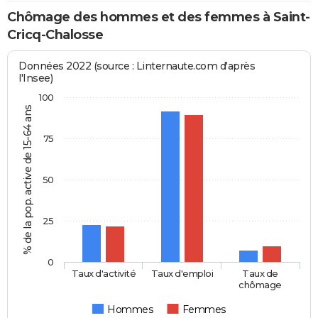
Chômage des hommes et des femmes à Saint-
Cricq-Chalosse
Données 2022 (source : Linternaute.com d'après
l'Insee)
100
% de la pop. active de 15-64 ans
75
50
25
0
Taux d'activité
Taux d'emploi
Taux de
chômage
Hommes
Femmes