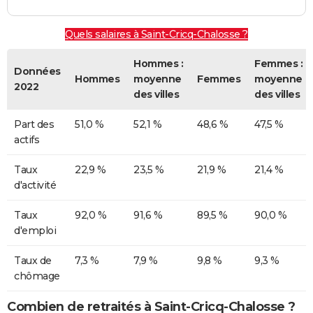
Quels salaires à Saint-Cricq-Chalosse ?
Hommes :
Femmes :
Données
Hommes
moyenne
Femmes
moyenne
2022
des villes
des villes
Part des
51,0 %
52,1 %
48,6 %
47,5 %
actifs
Taux
22,9 %
23,5 %
21,9 %
21,4 %
d'activité
Taux
92,0 %
91,6 %
89,5 %
90,0 %
d'emploi
Taux de
7,3 %
7,9 %
9,8 %
9,3 %
chômage
Combien de retraités à Saint-Cricq-Chalosse ?