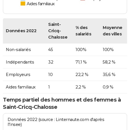
Aides familiaux
Saint-
% des
Moyenne
Données 2022
Cricq-
salariés
des villes
Chalosse
Non-salariés
45
100%
100%
Indépendants
32
71,1 %
58,2 %
Employeurs
10
22,2 %
35,6 %
Aides familiaux
1
2,2 %
0,9 %
Temps partiel des hommes et des femmes à
Saint-Cricq-Chalosse
Données 2022 (source : Linternaute.com d'après
l'Insee)