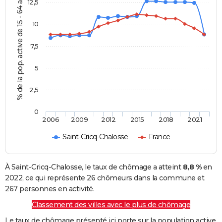
% de la pop. active de 15 - 64 ans
12,5
10
7,5
5
2,5
0
2006
2009
2012
2015
2018
2021
Saint-Cricq-Chalosse
France
À Saint-Cricq-Chalosse, le taux de chômage a atteint
8,8 %
en
2022, ce qui représente 26 chômeurs dans la commune et
267 personnes en activité.
Classement des villes avec le plus de chômage
Le taux de chômage présenté ici porte sur la population active