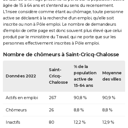
âgée de 15 à 64 ans et s'entend au sens du recensement.
L'Insee considère comme étant au chômage, toute personne
active se déclarant à la recherche d'un emploi, qu'elle soit
inscrite ou non à Pôle emploi. Le nombre de demandeurs
d'emploi de cette page est donc souvent plus élevé que celui
produit par le ministère du Travail, qui ne porte que sur les
personnes effectivement inscrites à Pôle emploi.
Nombre de chômeurs à Saint-Cricq-Chalosse
% de la
Saint-
population
Moyenne
Données 2022
Cricq-
active de
des villes
Chalosse
15-64 ans
Actifs en emploi
267
90,8 %
90,9 %
Chômeurs
26
8,8 %
8,8 %
Inactifs
80
12,2 %
12,9 %