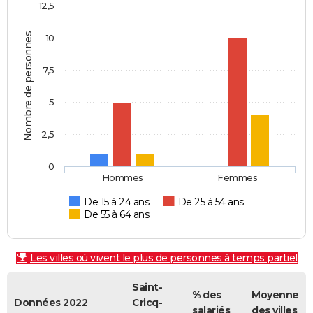
12,5
Nombre de personnes
10
7,5
5
2,5
0
Hommes
Femmes
De 15 à 24 ans
De 25 à 54 ans
De 55 à 64 ans
Les villes où vivent le plus de personnes à temps partiel
Saint-
% des
Moyenne
Données 2022
Cricq-
salariés
des villes