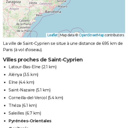
Leaflet
|
Map data ©
OpenStreetMap
contributors
La ville de Saint-Cyprien se situe à une distance de 695 km de
Paris (à vol d'oiseau).
Villes proches de Saint-Cyprien
Latour-Bas-Elne
(2.1 km)
Alénya
(3.5 km)
Elne
(4.4 km)
Saint-Nazaire
(5.1 km)
Corneilla-del-Vercol
(5.4 km)
Théza
(6.1 km)
Saleilles
(6.7 km)
Pyrénées-Orientales