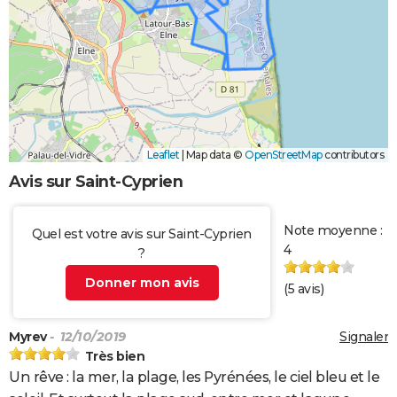
Leaflet
|
Map data ©
OpenStreetMap
contributors
Avis sur Saint-Cyprien
Note moyenne :
Quel est votre avis sur Saint-Cyprien
4
?
Donner mon avis
(
5
avis)
Myrev
- 12/10/2019
Signaler
Très bien
Un rêve : la mer, la plage, les Pyrénées, le ciel bleu et le