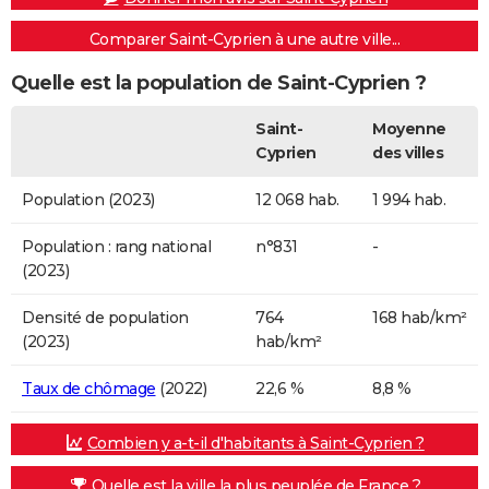
Comparer Saint-Cyprien à une autre ville...
Quelle est la population de Saint-Cyprien ?
Saint-
Moyenne
Cyprien
des villes
Population (2023)
12 068 hab.
1 994 hab.
Population : rang national
n°831
-
(2023)
Densité de population
764
168 hab/km²
(2023)
hab/km²
Taux de chômage
(2022)
22,6 %
8,8 %
Combien y a-t-il d'habitants à Saint-Cyprien ?
Quelle est la ville la plus peuplée de France ?