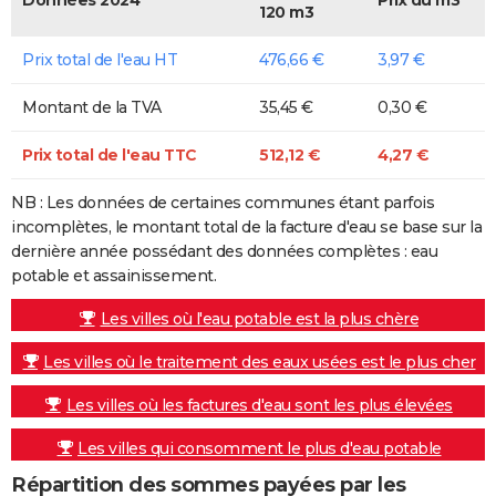
120 m3
Prix total de l'eau HT
476,66 €
3,97 €
Montant de la TVA
35,45 €
0,30 €
Prix total de l'eau TTC
512,12 €
4,27 €
NB : Les données de certaines communes étant parfois
incomplètes, le montant total de la facture d'eau se base sur la
dernière année possédant des données complètes : eau
potable et assainissement.
Les villes où l'eau potable est la plus chère
Les villes où le traitement des eaux usées est le plus cher
Les villes où les factures d'eau sont les plus élevées
Les villes qui consomment le plus d'eau potable
Répartition des sommes payées par les