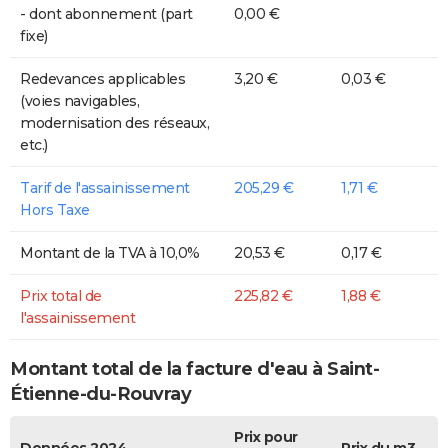
- dont abonnement (part
0,00 €
fixe)
Redevances applicables
3,20 €
0,03 €
(voies navigables,
modernisation des réseaux,
etc.)
Tarif de l'assainissement
205,29 €
1,71 €
Hors Taxe
Montant de la TVA à 10,0%
20,53 €
0,17 €
Prix total de
225,82 €
1,88 €
l'assainissement
Montant total de la facture d'eau à Saint-
Étienne-du-Rouvray
Prix pour
Données 2024
Prix du m3