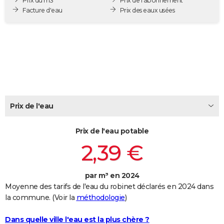
Prix du m3
Prix de l'abonnement
City break
Voyage de noces
Climat
Destinations
Voyage nature
Forum
+
Facture d'eau
Prix des eaux usées
PHOTO
GUIDES D'ACHAT
BONS PLANS
CARTE DE VOEUX
Carte Bonne année
Carte Pâques
Carte de Noël
Carte Saint-Valentin
Carte d'anniversaire
DICTIONNAIRE
Prix de l'eau
Biographies
Expressions
Dictionnaire
Citations
Proverbes
PROGRAMME TV
Prix de l'eau potable
COPAINS D'AVANT
2,39 €
Se connecter
Collèges
Universités
Service militaire
S'inscrire
Lycées
Primaires
Entreprises
Avis de recherche
AVIS DE DÉCÈS
FORUM
par m³ en 2024
Moyenne des tarifs de l'eau du robinet déclarés en 2024 dans
Lifestyle
Sport
Television
Cinema
Bricolage
Culture
Auto
Voyage
la commune. (Voir la
méthodologie
)
Dans quelle ville l'eau est la plus chère ?