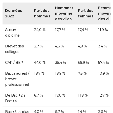
Hommes :
Femmes
Données
Part des
Part des
moyenne
moyenn
2022
hommes
femmes
des villes
des ville
Aucun
24,0 %
17,7 %
17,4 %
11,9 %
diplôme
Brevet des
2,7 %
4,3 %
4,9 %
3,4 %
collèges
CAP / BEP
44,0 %
35,4 %
56,9 %
57,4 %
Baccalauréat /
18,7 %
18,9 %
7,6 %
10,9 %
brevet
professionnel
De Bac +2 à
6,7 %
17,0 %
11,8 %
12,7 %
Bac +4
Bac +5 et plus
4,0 %
6,7 %
1,4 %
3,6 %