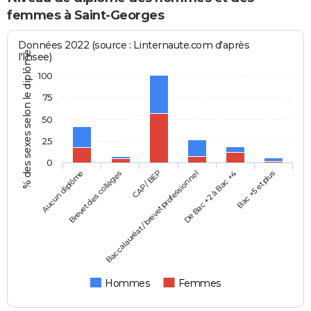
femmes à Saint-Georges
Données 2022 (source : Linternaute.com d'après
% des sexes selon le diplôme
l'Insee)
100
75
50
25
0
Aucun diplôme
Baccalauréat / brevet professionnel
CAP / BEP
Bac +5 et plus
Brevet des collèges
De Bac +2 à Bac +4
Hommes
Femmes