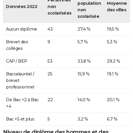
population
Moyenne
Données 2022
non
non
des villes
scolarisées
scolarisée
Aucun diplôme
43
27,4 %
19,5 %
Brevet des
9
5,7 %
5,3 %
collèges
CAP / BEP
53
33,8 %
29,3 %
Baccalauréat /
25
15,9 %
19,1 %
brevet
professionnel
De Bac +2 à Bac
22
14,0 %
20,1 %
+4
Bac +5 et plus
5
3,2 %
6,7 %
Niveau de diplôme des hommes et des