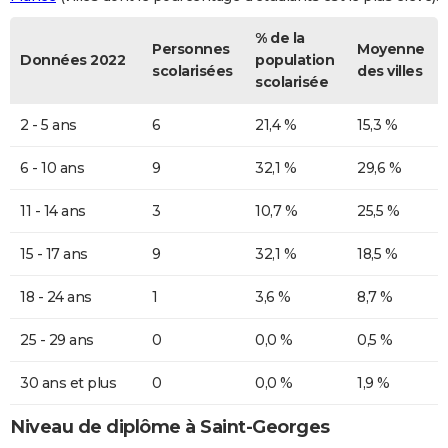
% de la
Personnes
Moyenne
Données 2022
population
scolarisées
des villes
scolarisée
2 - 5 ans
6
21,4 %
15,3 %
6 - 10 ans
9
32,1 %
29,6 %
11 - 14 ans
3
10,7 %
25,5 %
15 - 17 ans
9
32,1 %
18,5 %
18 - 24 ans
1
3,6 %
8,7 %
25 - 29 ans
0
0,0 %
0,5 %
30 ans et plus
0
0,0 %
1,9 %
Niveau de diplôme à Saint-Georges