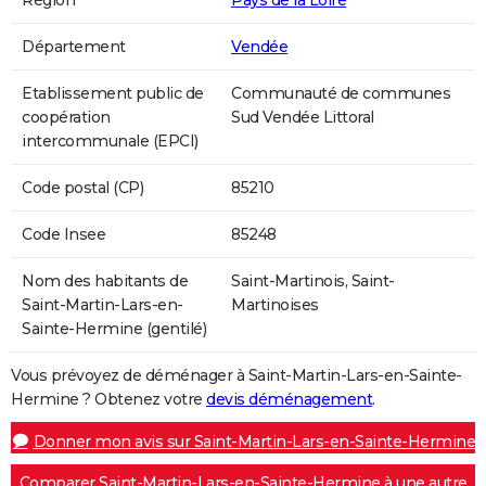
Région
Pays de la Loire
Département
Vendée
Etablissement public de
Communauté de communes
coopération
Sud Vendée Littoral
intercommunale (EPCI)
Code postal (CP)
85210
Code Insee
85248
Nom des habitants de
Saint-Martinois, Saint-
Saint-Martin-Lars-en-
Martinoises
Sainte-Hermine (gentilé)
Vous prévoyez de déménager à Saint-Martin-Lars-en-Sainte-
Hermine ? Obtenez votre
devis déménagement
.
Donner mon avis sur Saint-Martin-Lars-en-Sainte-Hermine
Comparer Saint-Martin-Lars-en-Sainte-Hermine à une autre