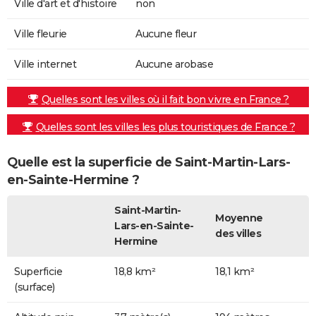
Ville d'art et d'histoire
non
Ville fleurie
Aucune fleur
Ville internet
Aucune arobase
Quelles sont les villes où il fait bon vivre en France ?
Quelles sont les villes les plus touristiques de France ?
Quelle est la superficie de Saint-Martin-Lars-
en-Sainte-Hermine ?
Saint-Martin-
Moyenne
Lars-en-Sainte-
des villes
Hermine
Superficie
18,8 km²
18,1 km²
(surface)