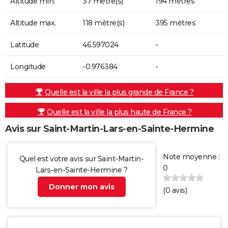
Altitude min.
37 mètre(s)
194 mètres
Altitude max.
118 mètre(s)
395 mètres
Latitude
46.597024
-
Longitude
-0.976384
-
Quelle est la ville la plus grande de France ?
Quelle est la ville la plus haute de France ?
Avis sur Saint-Martin-Lars-en-Sainte-Hermine
Note moyenne :
Quel est votre avis sur Saint-Martin-
0
Lars-en-Sainte-Hermine ?
Donner mon avis
(
0
avis)