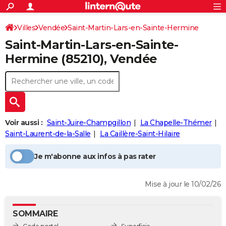
ACTUALITÉS
Connexion
S'inscrire
Villes
Vendée
Saint-Martin-Lars-en-Sainte-Hermine
Rechercher
Société
Education
Villes
Politique
Faits Divers
Monde
+
SPORT
Saint-Martin-Lars-en-Sainte-
Football
Cyclisme
Forum
Coupe du monde 2026
Tennis
Rugby
CULTURE
Hermine
(85210), Vendée
TNT
Cinéma
Musique
Programme TV
Streaming
Sorties cinéma
+
FINANCE
Impôts
Immobilier
Banque
Crédit
Retraite
Epargne
Risques naturels par ville
Assurance
AUTO
Réserver un essai
Berlines
Forum auto
Essais
Citadines
SUV
+
HIGH-TECH
Voir aussi :
Saint-Juire-Champgillon
La Chapelle-Thémer
Meilleur smartphone
Ordinateurs
Guide high-tech
Mobiles
Internet
Jeux vidéo
+
Saint-Laurent-de-la-Salle
La Caillère-Saint-Hilaire
BRICOLAGE
Aménagement intérieur
Cuisine
Jardinage
+
Forum
Extérieur
Salle de bains
Rangement
WEEK-END
Je m'abonne aux infos à pas rater
Escapades
Expositions
Week-end nature
Guides de France
Patrimoine
Musées
+
LIFESTYLE
Mise à jour le 10/02/26
Bien-être
Mode
+
Art de vivre
Loisirs
Modes de vie
SANTE
SOMMAIRE
Guide de la santé
Médicaments
+
Alimentation
Maladies
Sommeil
VOYAGE