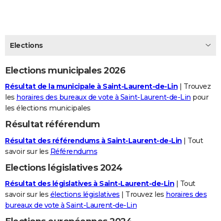
City break
Voyage de noces
Climat
Destinations
Voyage nature
Forum
+
PHOTO
GUIDES D'ACHAT
Elections
BONS PLANS
Elections municipales 2026
CARTE DE VOEUX
Résultat de la municipale à Saint-Laurent-de-Lin
| Trouvez
Carte Bonne année
Carte Pâques
Carte de Noël
Carte Saint-Valentin
Carte d'anniversaire
DICTIONNAIRE
les
horaires des bureaux de vote à Saint-Laurent-de-Lin
pour
les élections municipales
Biographies
Expressions
Dictionnaire
Citations
Proverbes
PROGRAMME TV
Résultat référendum
COPAINS D'AVANT
Résultat des référendums à Saint-Laurent-de-Lin
| Tout
Se connecter
Collèges
Universités
Service militaire
S'inscrire
Lycées
Primaires
Entreprises
Avis de recherche
savoir sur les
Référendums
AVIS DE DÉCÈS
Elections législatives 2024
FORUM
Résultat des législatives à Saint-Laurent-de-Lin
| Tout
Lifestyle
Sport
Television
Cinema
Bricolage
Culture
Auto
Voyage
savoir sur les
élections législatives
| Trouvez les
horaires des
bureaux de vote à Saint-Laurent-de-Lin