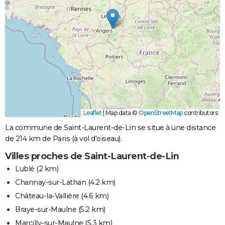
Leaflet
|
Map data ©
OpenStreetMap
contributors
La commune de Saint-Laurent-de-Lin se situe à une distance
de 214 km de Paris (à vol d'oiseau).
Villes proches de Saint-Laurent-de-Lin
Lublé
(2 km)
Channay-sur-Lathan
(4.2 km)
Château-la-Vallière
(4.6 km)
Braye-sur-Maulne
(5.2 km)
Marcilly-sur-Maulne
(5.3 km)