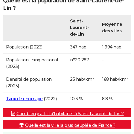
Quelle est la population de Saint-Laurent-de-
Lin ?
Saint-
Moyenne
Laurent-
des villes
de-Lin
Population (2023)
347 hab.
1 994 hab.
Population : rang national
n°20 287
-
(2023)
Densité de population
25 hab/km²
168 hab/km²
(2023)
Taux de chômage
(2022)
10,3 %
8,8 %
Combien y a-t-il d'habitants à Saint-Laurent-de-Lin ?
Quelle est la ville la plus peuplée de France ?