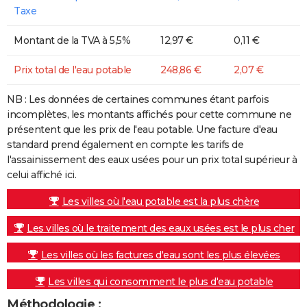
Taxe
Montant de la TVA à 5,5%
12,97 €
0,11 €
Prix total de l'eau potable
248,86 €
2,07 €
NB : Les données de certaines communes étant parfois
incomplètes, les montants affichés pour cette commune ne
présentent que les prix de l'eau potable. Une facture d'eau
standard prend également en compte les tarifs de
l'assainissement des eaux usées pour un prix total supérieur à
celui affiché ici.
Les villes où l'eau potable est la plus chère
Les villes où le traitement des eaux usées est le plus cher
Les villes où les factures d'eau sont les plus élevées
Les villes qui consomment le plus d'eau potable
Méthodologie :