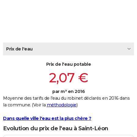
City break
Voyage de noces
Climat
Destinations
Voyage nature
Forum
+
PHOTO
GUIDES D'ACHAT
BONS PLANS
CARTE DE VOEUX
Prix de l'eau
Carte Bonne année
Carte Pâques
Carte de Noël
Carte Saint-Valentin
Carte d'anniversaire
DICTIONNAIRE
Prix de l'eau potable
Biographies
Expressions
Dictionnaire
Citations
Proverbes
PROGRAMME TV
2,07 €
COPAINS D'AVANT
par m³ en 2016
Se connecter
Collèges
Universités
Service militaire
S'inscrire
Lycées
Primaires
Entreprises
Avis de recherche
AVIS DE DÉCÈS
Moyenne des tarifs de l'eau du robinet déclarés en 2016 dans
la commune. (Voir la
méthodologie
)
FORUM
Lifestyle
Sport
Television
Cinema
Bricolage
Culture
Auto
Voyage
Dans quelle ville l'eau est la plus chère ?
Evolution du prix de l'eau à Saint-Léon