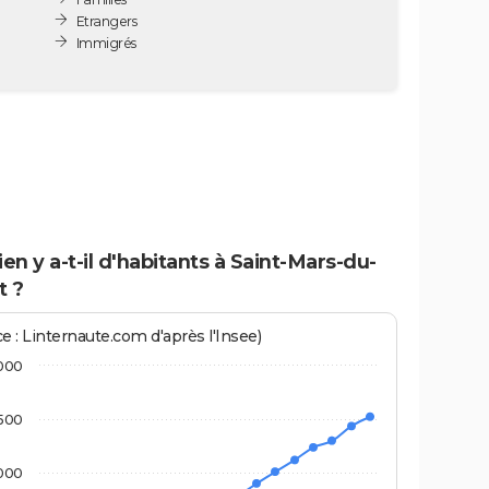
Etrangers
Immigrés
n y a-t-il d'habitants à Saint-Mars-du-
t ?
e : Linternaute.com d'après l'Insee)
000
500
000