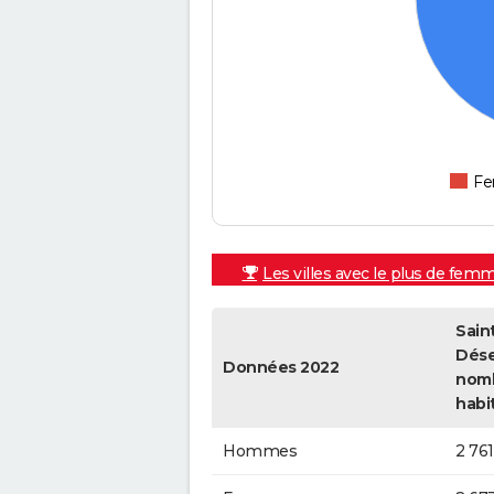
F
Les villes avec le plus de fem
Sain
Dése
Données 2022
nom
habi
Hommes
2 761