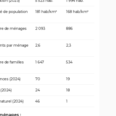
tion (2023)
5 523 hab.
1 994 hab.
é de population
181 hab/km²
168 hab/km²
e de ménages
2 093
886
ants par ménage
2,6
2,3
 de familles
1 647
534
nces (2024)
70
19
(2024)
24
18
naturel (2024)
46
1
 ménages :