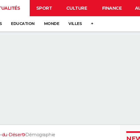
TUALITÉS
SPORT
CULTURE
FINANCE
A
S
EDUCATION
MONDE
VILLES
+
s-du-Désert
Démographie
NEW