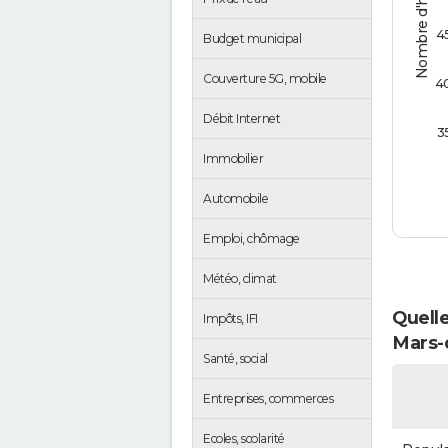
Nombre d'habitants
4
Budget municipal
Couverture 5G, mobile
4
Débit Internet
3
Immobilier
Automobile
Emploi, chômage
Météo, climat
Quelle
Impôts, IFI
Mars-
Santé, social
Entreprises, commerces
Ecoles, scolarité