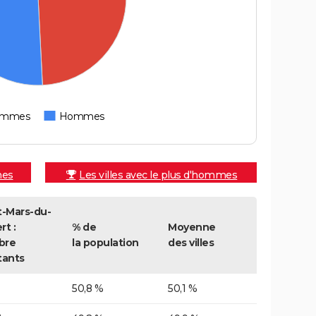
emmes
Hommes
mes
Les villes avec le plus d'hommes
t-Mars-du-
rt :
% de
Moyenne
bre
la population
des villes
tants
50,8 %
50,1 %