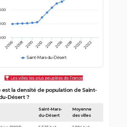
500
000
500
2010
2016
2022
2008
2014
2020
2006
2012
2018
Saint-Mars-du-Désert
Les villes les plus peuplées de France
 est la densité de population de Saint-
du-Désert ?
Saint-Mars-
Moyenne
du-Désert
des villes