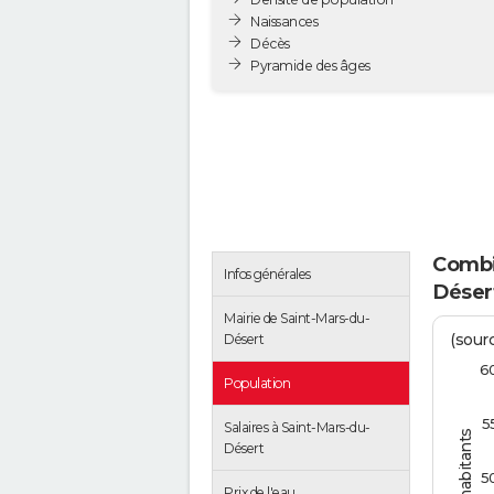
Naissances
Décès
Pyramide des âges
Combie
Infos générales
Déser
Mairie de Saint-Mars-du-
(sourc
Désert
6
Population
5
Salaires à Saint-Mars-du-
Désert
5
Prix de l'eau