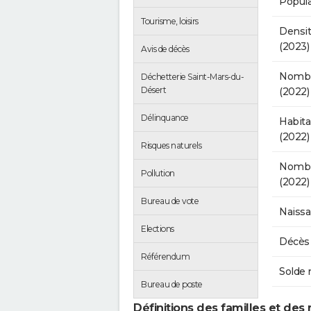
Popula
Tourisme, loisirs
Densit
(2023)
Avis de décès
Nombr
Déchetterie Saint-Mars-du-
Désert
(2022)
Délinquance
Habit
(2022)
Risques naturels
Nombre
Pollution
(2022)
Bureau de vote
Naissa
Elections
Décès 
Référendum
Solde 
Bureau de poste
Définitions des familles et des