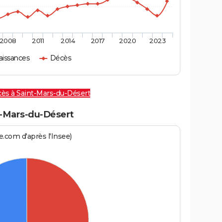
2008
2011
2014
2017
2020
2023
aissances
Décès
cès à Saint-Mars-du-Désert
-Mars-du-Désert
.com d'après l'Insee)