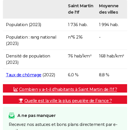
Saint Martin
Moyenne
de l'If
des villes
Population (2023)
1 736 hab.
1 994 hab.
Population : rang national
n°6 216
-
(2023)
Densité de population
76 hab/km²
168 hab/km²
(2023)
Taux de chômage
(2022)
6,0 %
8,8 %
Combien y a-t-il d'habitants à Saint Martin de l'If ?
Quelle est la ville la plus peuplée de France ?
A ne pas manquer
Recevez nos astuces et bons plans directement par e-