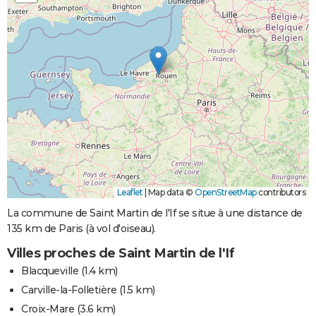
Leaflet
|
Map data ©
OpenStreetMap
contributors
La commune de Saint Martin de l'If se situe à une distance de
135 km de Paris (à vol d'oiseau).
Villes proches de Saint Martin de l'If
Blacqueville
(1.4 km)
Carville-la-Folletière
(1.5 km)
Croix-Mare
(3.6 km)