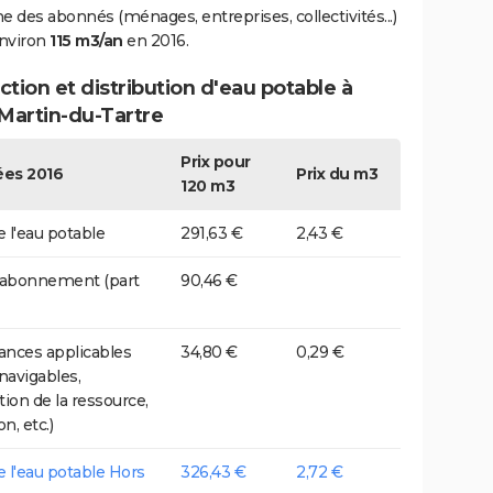
des abonnés (ménages, entreprises, collectivités...)
environ
115 m3/an
en 2016.
tion et distribution d'eau potable à
Martin-du-Tartre
Prix pour
es 2016
Prix du m3
120 m3
e l'eau potable
291,63 €
2,43 €
 abonnement (part
90,46 €
nces applicables
34,80 €
0,29 €
 navigables,
tion de la ressource,
on, etc.)
de l'eau potable Hors
326,43 €
2,72 €