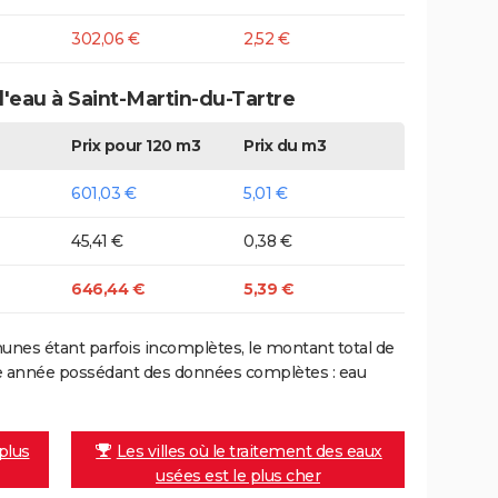
302,06 €
2,52 €
d'eau à Saint-Martin-du-Tartre
Prix pour 120 m3
Prix du m3
601,03 €
5,01 €
45,41 €
0,38 €
646,44 €
5,39 €
nes étant parfois incomplètes, le montant total de
ière année possédant des données complètes : eau
 plus
Les villes où le traitement des eaux
usées est le plus cher