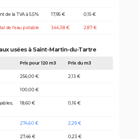
t de la TVA à 5,5%
17,95 €
0,15 €
tal de l'eau potable
344,38 €
2,87 €
aux usées à Saint-Martin-du-Tartre
Prix pour 120 m3
Prix du m3
256,00 €
2,13 €
100,00 €
ables,
18,60 €
0,16 €
274,60 €
2,29 €
27,46 €
0,23 €