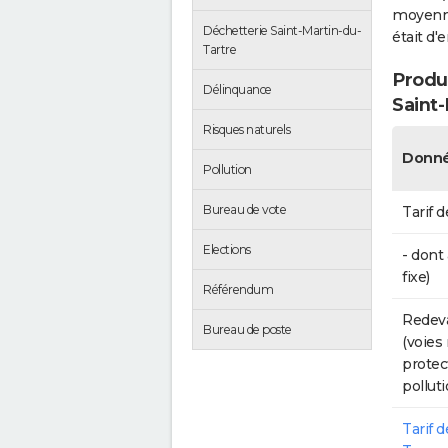
moyenne 
Déchetterie Saint-Martin-du-
était d'
Tartre
Produc
Délinquance
Saint-
Risques naturels
Donné
Pollution
Bureau de vote
Tarif d
Elections
- dont
fixe)
Référendum
Redeva
Bureau de poste
(voies
protec
polluti
Tarif 