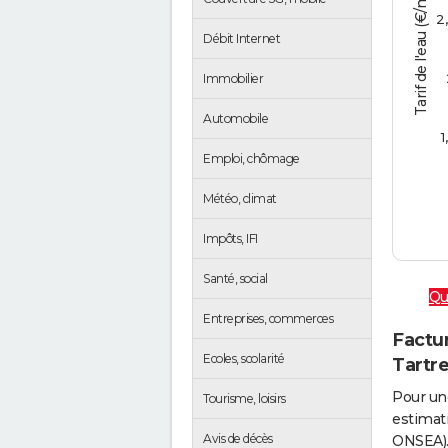
Tarif de l'eau (€/m3)
2
Débit Internet
Immobilier
Automobile
1
Emploi, chômage
Météo, climat
Impôts, IFI
Santé, social
Qu
Entreprises, commerces
Factur
Ecoles, scolarité
Tartr
Pour un
Tourisme, loisirs
estimati
Avis de décès
ONSEA).