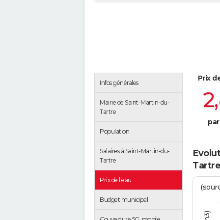
Prix d
Infos générales
2
Mairie de Saint-Martin-du-
Tartre
par
Population
Salaires à Saint-Martin-du-
Evolut
Tartre
Tartr
Prix de l'eau
(sour
Budget municipal
Couverture 5G, mobile