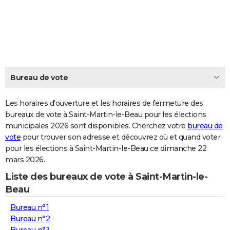
City break
Voyage de noces
Climat
Destinations
Voyage nature
Forum
+
PHOTO
GUIDES D'ACHAT
BONS PLANS
CARTE DE VOEUX
Bureau de vote
Carte Bonne année
Carte Pâques
Carte de Noël
Carte Saint-Valentin
Carte d'anniversaire
DICTIONNAIRE
Les horaires d'ouverture et les horaires de fermeture des
Biographies
Expressions
bureaux de vote à Saint-Martin-le-Beau pour les élections
Dictionnaire
Citations
Proverbes
PROGRAMME TV
municipales 2026 sont disponibles. Cherchez votre
bureau de
vote
pour trouver son adresse et découvrez où et quand voter
COPAINS D'AVANT
pour les élections à Saint-Martin-le-Beau ce dimanche 22
Se connecter
Collèges
Universités
Service militaire
S'inscrire
Lycées
Primaires
Entreprises
Avis de recherche
AVIS DE DÉCÈS
mars 2026.
Liste des bureaux de vote à Saint-Martin-le-
FORUM
Beau
Lifestyle
Sport
Television
Cinema
Bricolage
Culture
Auto
Voyage
Bureau n°1
Bureau n°2