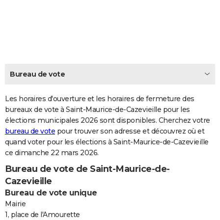
City break
Voyage de noces
Climat
Destinations
Voyage nature
Forum
+
PHOTO
GUIDES D'ACHAT
BONS PLANS
CARTE DE VOEUX
Bureau de vote
Carte Bonne année
Carte Pâques
Carte de Noël
Carte Saint-Valentin
Carte d'anniversaire
DICTIONNAIRE
Les horaires d'ouverture et les horaires de fermeture des
Biographies
Expressions
bureaux de vote à Saint-Maurice-de-Cazevieille pour les
Dictionnaire
Citations
Proverbes
PROGRAMME TV
élections municipales 2026 sont disponibles. Cherchez votre
bureau de vote
pour trouver son adresse et découvrez où et
COPAINS D'AVANT
quand voter pour les élections à Saint-Maurice-de-Cazevieille
Se connecter
Collèges
Universités
Service militaire
S'inscrire
Lycées
Primaires
Entreprises
Avis de recherche
AVIS DE DÉCÈS
ce dimanche 22 mars 2026.
Bureau de vote de Saint-Maurice-de-
FORUM
Cazevieille
Lifestyle
Sport
Television
Cinema
Bricolage
Culture
Auto
Voyage
Bureau de vote unique
Mairie
1, place de l'Amourette