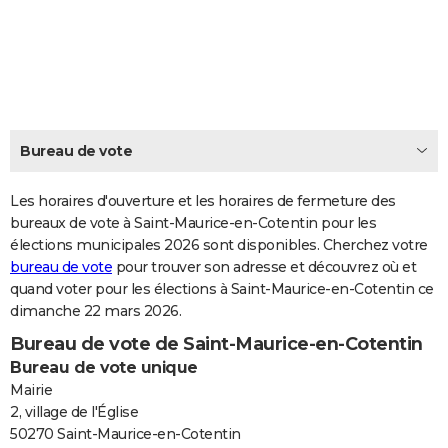
City break
Voyage de noces
Climat
Destinations
Voyage nature
Forum
+
PHOTO
GUIDES D'ACHAT
BONS PLANS
CARTE DE VOEUX
Bureau de vote
Carte Bonne année
Carte Pâques
Carte de Noël
Carte Saint-Valentin
Carte d'anniversaire
DICTIONNAIRE
Les horaires d'ouverture et les horaires de fermeture des
Biographies
Expressions
bureaux de vote à Saint-Maurice-en-Cotentin pour les
Dictionnaire
Citations
Proverbes
PROGRAMME TV
élections municipales 2026 sont disponibles. Cherchez votre
bureau de vote
pour trouver son adresse et découvrez où et
COPAINS D'AVANT
quand voter pour les élections à Saint-Maurice-en-Cotentin ce
Se connecter
Collèges
Universités
Service militaire
S'inscrire
Lycées
Primaires
Entreprises
Avis de recherche
AVIS DE DÉCÈS
dimanche 22 mars 2026.
Bureau de vote de Saint-Maurice-en-Cotentin
FORUM
Bureau de vote unique
Lifestyle
Sport
Television
Cinema
Bricolage
Culture
Auto
Voyage
Mairie
2, village de l'Église
50270 Saint-Maurice-en-Cotentin