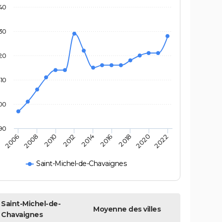
40
30
20
10
00
90
2014
2010
2020
2006
2016
2012
2022
2008
2018
Saint-Michel-de-Chavaignes
Saint-Michel-de-
Moyenne des villes
Chavaignes