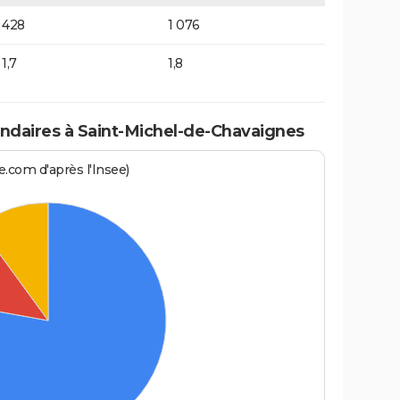
428
1 076
1,7
1,8
daires à Saint-Michel-de-Chavaignes
.com d'après l'Insee)