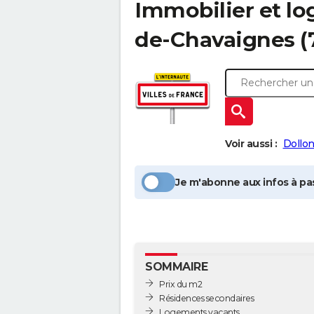
Immobilier et l
de-Chavaignes
(
Voir aussi :
Dollo
Je m'abonne aux infos à pas
SOMMAIRE
Prix du m2
Résidences secondaires
Logements vacants