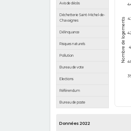
Avis de décès
4
Déchetterie Saint-Michel-de-
4
Nombre de logements
Chavaignes
Délinquance
4
Risques naturels
4
Pollution
4
Bureau de vote
3
Elections
Référendum
Bureau de poste
Données 2022