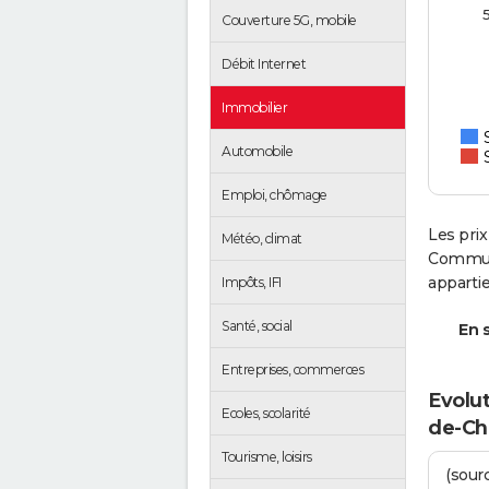
Couverture 5G, mobile
Débit Internet
Immobilier
Automobile
Emploi, chômage
Les prix
Météo, climat
Communa
apparti
Impôts, IFI
Santé, social
En s
Entreprises, commerces
Evolut
Ecoles, scolarité
de-Ch
Tourisme, loisirs
(sourc