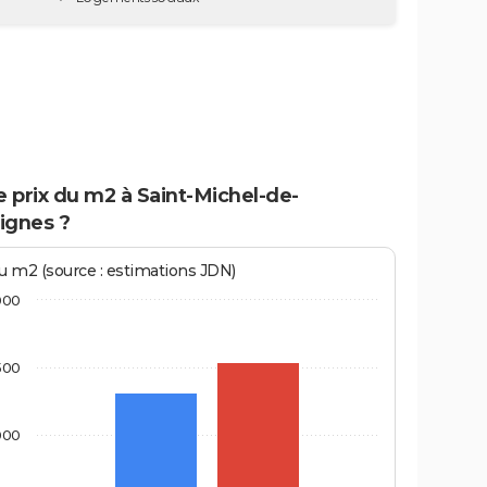
e prix du m2 à Saint-Michel-de-
ignes ?
au m2 (source : estimations JDN)
000
500
000