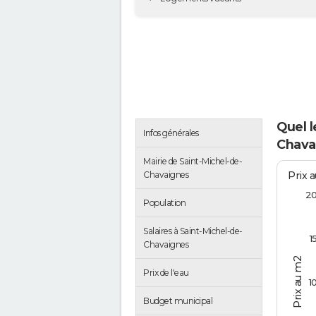
Quel l
Infos générales
Chava
Mairie de Saint-Michel-de-
Prix 
Chavaignes
2
Population
Salaires à Saint-Michel-de-
1
Chavaignes
Prix au m2
Prix de l'eau
1
Budget municipal