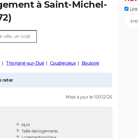
ogement à
Saint-Michel-
Lint
72)
n
Thorigné-sur-Dué
Coudrecieux
Bouloire
 rater
Mise à jour le 10/02/26
HLM
Taille des logements
Logements sociaux