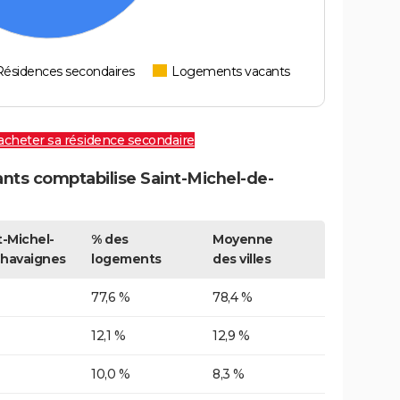
Résidences secondaires
Logements vacants
 acheter sa résidence secondaire
ts comptabilise Saint-Michel-de-
t-Michel-
% des
Moyenne
havaignes
logements
des villes
77,6 %
78,4 %
12,1 %
12,9 %
10,0 %
8,3 %