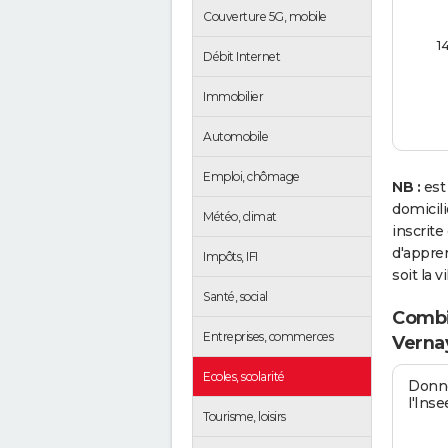
Couverture 5G, mobile
1
Débit Internet
Immobilier
Automobile
Emploi, chômage
NB :
est
domicil
Météo, climat
inscrit
d'appren
Impôts, IFI
soit la v
Santé, social
Combie
Entreprises, commerces
Verna
Ecoles, scolarité
Donné
l'Inse
Tourisme, loisirs