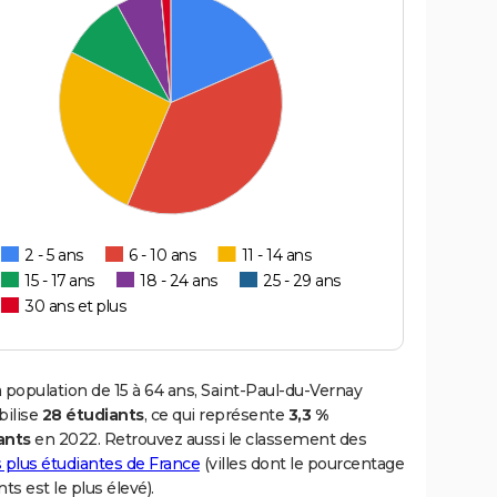
2 - 5 ans
6 - 10 ans
11 - 14 ans
15 - 17 ans
18 - 24 ans
25 - 29 ans
30 ans et plus
 population de 15 à 64 ans, Saint-Paul-du-Vernay
ilise
28 étudiants
, ce qui représente
3,3 %
ants
en 2022. Retrouvez aussi le classement des
es plus étudiantes de France
(villes dont le pourcentage
nts est le plus élevé).