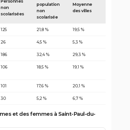
Personnes
population
Moyenne
non
non
des villes
scolarisées
scolarisée
125
21,8 %
19,5 %
26
4,5 %
5,3 %
186
32,4 %
29,3 %
106
18,5 %
19,1 %
101
17,6 %
20,1 %
30
5,2 %
6,7 %
mes et des femmes à Saint-Paul-du-