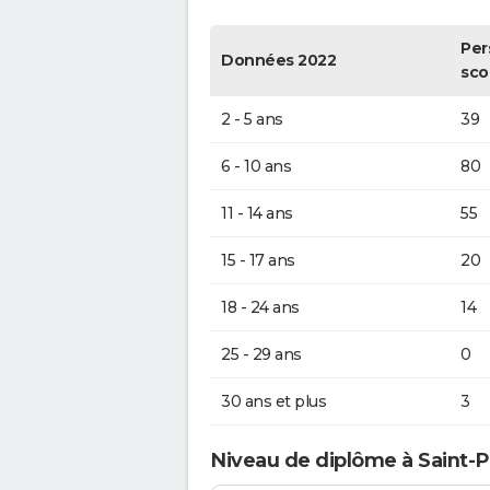
Per
Données 2022
sco
2 - 5 ans
39
6 - 10 ans
80
11 - 14 ans
55
15 - 17 ans
20
18 - 24 ans
14
25 - 29 ans
0
30 ans et plus
3
Niveau de diplôme à Saint-