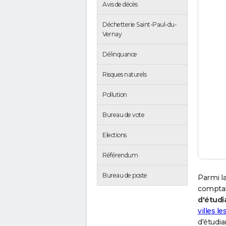
Avis de décès
Déchetterie Saint-Paul-du-
Vernay
Délinquance
Risques naturels
Pollution
Bureau de vote
Elections
Référendum
Bureau de poste
Parmi la
comptab
d'étudi
villes l
d'étudia