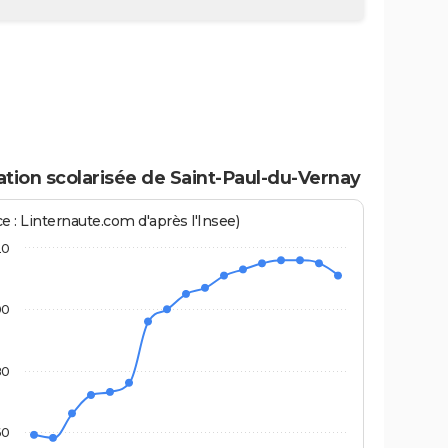
tion scolarisée de Saint-Paul-du-Vernay
e : Linternaute.com d'après l'Insee)
20
00
80
60