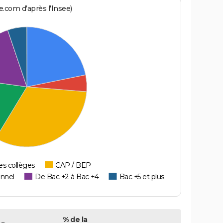
.com d'après l'Insee)
es collèges
CAP / BEP
onnel
De Bac +2 à Bac +4
Bac +5 et plus
% de la