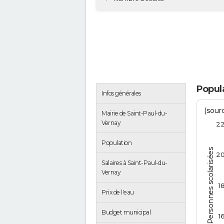
Popula
Infos générales
(sourc
Mairie de Saint-Paul-du-
Vernay
2
Population
Personnes scolarisées
2
Salaires à Saint-Paul-du-
Vernay
1
Prix de l'eau
Budget municipal
1