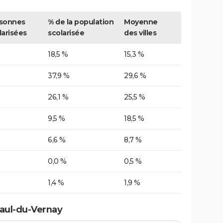
sonnes
% de la population
Moyenne
larisées
scolarisée
des villes
18,5 %
15,3 %
37,9 %
29,6 %
26,1 %
25,5 %
9,5 %
18,5 %
6,6 %
8,7 %
0,0 %
0,5 %
1,4 %
1,9 %
Paul-du-Vernay