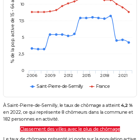
% de la pop. active de 15 - 64 ans
10
7,5
5
2,5
0
2006
2009
2012
2015
2018
2021
Saint-Pierre-de-Semilly
France
À Saint-Pierre-de-Semilly, le taux de chômage a atteint
4,2 %
en 2022, ce qui représente 8 chômeurs dans la commune et
182 personnes en activité.
Classement des villes avec le plus de chômage
Le taux de chômage présenté ici porte sur la population active