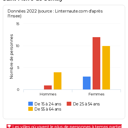
Données 2022 (source : Linternaute.com d'après
l'Insee)
15
Nombre de personnes
10
5
0
Hommes
Femmes
De 15 à 24 ans
De 25 à 54 ans
De 55 à 64 ans
Les villes où vivent le plus de personnes à temps partiel