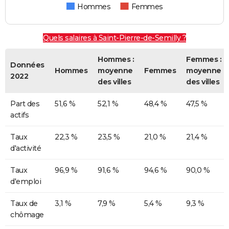
Hommes
Femmes
Quels salaires à Saint-Pierre-de-Semilly ?
Hommes :
Femmes :
Données
Hommes
moyenne
Femmes
moyenne
2022
des villes
des villes
Part des
51,6 %
52,1 %
48,4 %
47,5 %
actifs
Taux
22,3 %
23,5 %
21,0 %
21,4 %
d'activité
Taux
96,9 %
91,6 %
94,6 %
90,0 %
d'emploi
Taux de
3,1 %
7,9 %
5,4 %
9,3 %
chômage