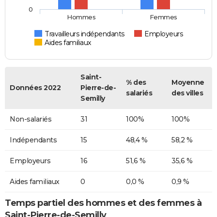
0
Hommes
Femmes
Travailleurs indépendants
Employeurs
Aides familiaux
Saint-
% des
Moyenne
Données 2022
Pierre-de-
salariés
des villes
Semilly
Non-salariés
31
100%
100%
Indépendants
15
48,4 %
58,2 %
Employeurs
16
51,6 %
35,6 %
Aides familiaux
0
0,0 %
0,9 %
Temps partiel des hommes et des femmes à
Saint-Pierre-de-Semilly