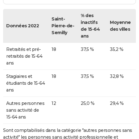
% des
Saint-
inactifs
Moyenne
Données 2022
Pierre-de-
de 15-64
des villes
Semilly
ans
Retraités et pré-
18
37,5 %
35,2 %
retraités de 15-64
ans
Stagiaires et
18
37,5 %
32,8 %
étudiants de 15-64
ans
Autres personnes
12
25,0 %
29,4 %
sans activité de
15-64 ans
Sont comptabilisés dans la catégorie "autres personnes sans
activité" les personnes sans activité professionnelle et