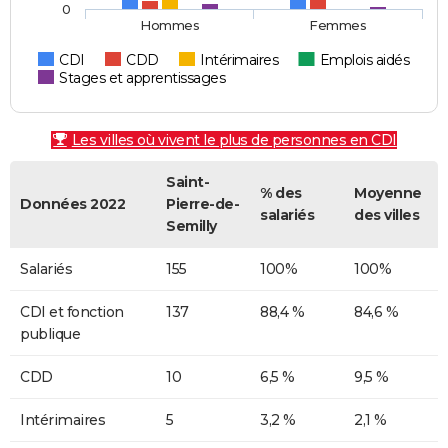
0
Hommes
Femmes
CDI
CDD
Intérimaires
Emplois aidés
Stages et apprentissages
Les villes où vivent le plus de personnes en CDI
Saint-
% des
Moyenne
Données 2022
Pierre-de-
salariés
des villes
Semilly
Salariés
155
100%
100%
CDI et fonction
137
88,4 %
84,6 %
publique
CDD
10
6,5 %
9,5 %
Intérimaires
5
3,2 %
2,1 %