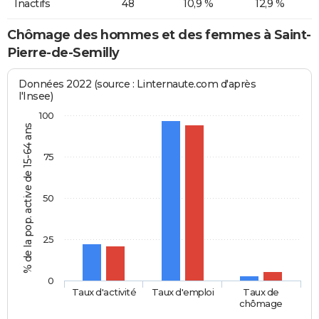
Inactifs
48
10,9 %
12,9 %
Chômage des hommes et des femmes à Saint-
Pierre-de-Semilly
Données 2022 (source : Linternaute.com d'après
l'Insee)
100
% de la pop. active de 15-64 ans
75
50
25
0
Taux d'activité
Taux d'emploi
Taux de
chômage