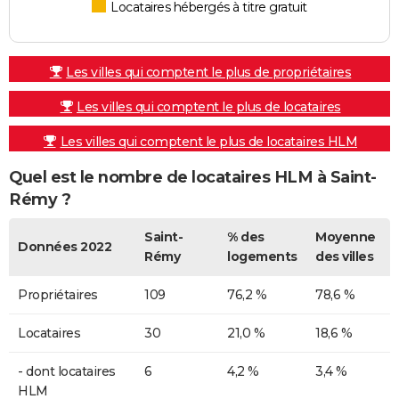
Locataires hébergés à titre gratuit
Les villes qui comptent le plus de propriétaires
Les villes qui comptent le plus de locataires
Les villes qui comptent le plus de locataires HLM
Quel est le nombre de locataires HLM à Saint-
Rémy ?
Saint-
% des
Moyenne
Données 2022
Rémy
logements
des villes
Propriétaires
109
76,2 %
78,6 %
Locataires
30
21,0 %
18,6 %
- dont locataires
6
4,2 %
3,4 %
HLM