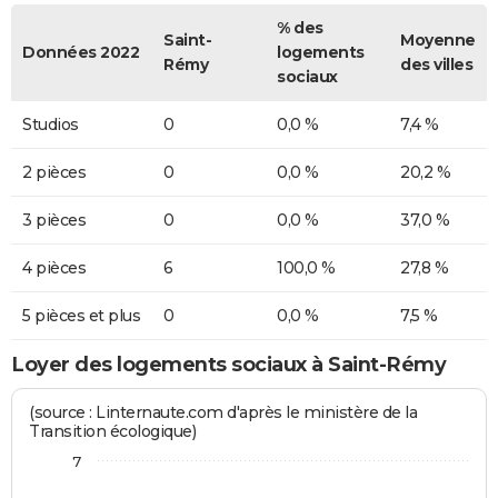
% des
Saint-
Moyenne
Données 2022
logements
Rémy
des villes
sociaux
Studios
0
0,0 %
7,4 %
2 pièces
0
0,0 %
20,2 %
3 pièces
0
0,0 %
37,0 %
4 pièces
6
100,0 %
27,8 %
5 pièces et plus
0
0,0 %
7,5 %
Loyer des logements sociaux à Saint-Rémy
(source : Linternaute.com d'après le ministère de la
Transition écologique)
7