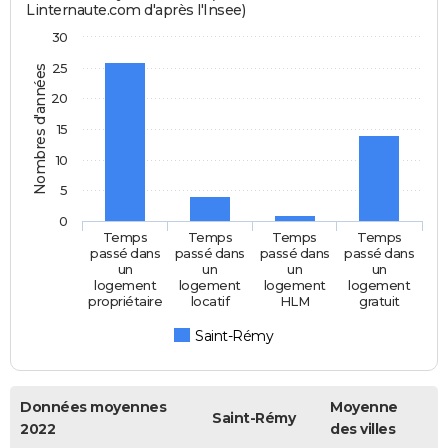
Linternaute.com d'après l'Insee)
30
25
Nombres d'années
20
15
10
5
0
Temps
Temps
Temps
Temps
passé dans
passé dans
passé dans
passé dans
un
un
un
un
logement
logement
logement
logement
propriétaire
locatif
HLM
gratuit
Saint-Rémy
Données moyennes
Moyenne
Saint-Rémy
2022
des villes