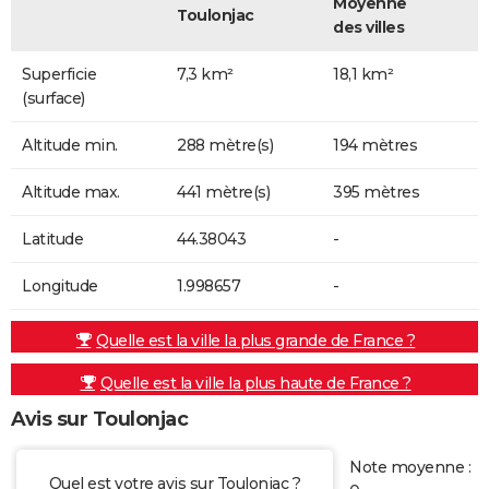
Moyenne
Toulonjac
des villes
Superficie
7,3 km²
18,1 km²
(surface)
Altitude min.
288 mètre(s)
194 mètres
Altitude max.
441 mètre(s)
395 mètres
Latitude
44.38043
-
Longitude
1.998657
-
Quelle est la ville la plus grande de France ?
Quelle est la ville la plus haute de France ?
Avis sur Toulonjac
Note moyenne :
Quel est votre avis sur Toulonjac ?