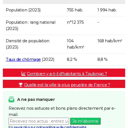
Population (2023)
755 hab.
1 994 hab.
Population : rang national
n°12 375
-
(2023)
Densité de population
104
168 hab/km²
(2023)
hab/km²
Taux de chômage
(2022)
8,2 %
8,8 %
Combien y a-t-il d'habitants à Toulonjac ?
Quelle est la ville la plus peuplée de France ?
A ne pas manquer
Recevez nos astuces et bons plans directement par e-
mail.
Je m'abonne
En savoir plus sur notre politique de confidentialité