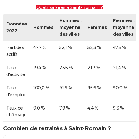
Quels salaires à Saint-Romain ?
Hommes :
Femmes :
Données
Hommes
moyenne
Femmes
moyenne
2022
des villes
des villes
Part des
47,7 %
52,1 %
52,3 %
47,5 %
actifs
Taux
19,4 %
23,5 %
21,3 %
21,4 %
d'activité
Taux
100,0 %
91,6 %
95,6 %
90,0 %
d'emploi
Taux de
0,0 %
7,9 %
4,4 %
9,3 %
chômage
Combien de retraités à Saint-Romain ?