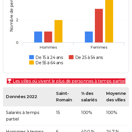
Nombre de personnes
2
0
Hommes
Femmes
De 15 à 24 ans
De 25 à 54 ans
De 55 à 64 ans
Les villes où vivent le plus de personnes à temps partiel
Saint-
% des
Moyenne
Données 2022
Romain
salariés
des villes
Salariés à temps
15
100%
100%
partiel
Hommes à temps
6
40,0 %
24,7 %