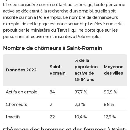
L'Insee considère comme étant au chômage, toute personne
active se déclarant à la recherche d'un emploi, qu'elle soit
inscrite ou non à Pôle emploi. Le nombre de demandeurs
d'emploi de cette page est donc souvent plus élevé que celui
produit par le ministère du Travail, qui ne porte que sur les
personnes effectivement inscrites à Pôle emploi.
Nombre de chômeurs à Saint-Romain
% de la
Saint-
population
Moyenne
Données 2022
Romain
active de
des villes
15-64 ans
Actifs en emploi
84
97,7 %
90,9 %
Chômeurs
2
2,3 %
8,8 %
Inactifs
22
10,4 %
12,9 %
Chômage des hommes et des femmes à Saint-