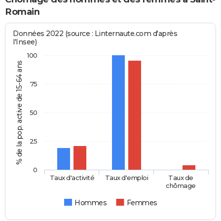
Romain
Données 2022 (source : Linternaute.com d'après
l'Insee)
100
% de la pop. active de 15-64 ans
75
50
25
0
Taux d'activité
Taux d'emploi
Taux de
chômage
Hommes
Femmes