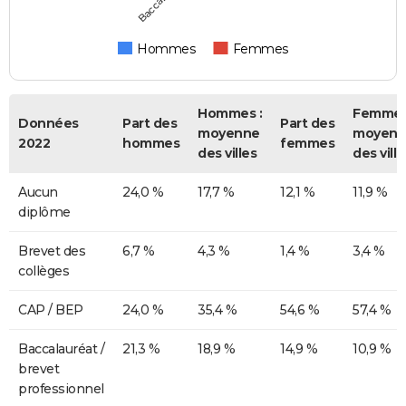
Hommes
Femmes
Hommes :
Femmes
Données
Part des
Part des
moyenne
moyenn
2022
hommes
femmes
des villes
des ville
Aucun
24,0 %
17,7 %
12,1 %
11,9 %
diplôme
Brevet des
6,7 %
4,3 %
1,4 %
3,4 %
collèges
CAP / BEP
24,0 %
35,4 %
54,6 %
57,4 %
Baccalauréat /
21,3 %
18,9 %
14,9 %
10,9 %
brevet
professionnel