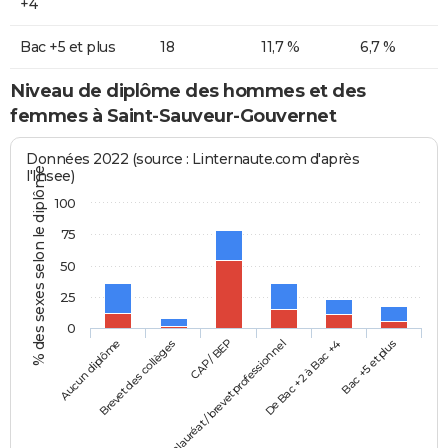
+4
Bac +5 et plus
18
11,7 %
6,7 %
Niveau de diplôme des hommes et des
femmes à Saint-Sauveur-Gouvernet
Données 2022 (source : Linternaute.com d'après
% des sexes selon le diplôme
l'Insee)
100
75
50
25
0
Aucun diplôme
Baccalauréat / brevet professionnel
CAP / BEP
Bac +5 et plus
Brevet des collèges
De Bac +2 à Bac +4