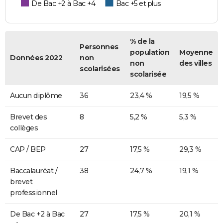
De Bac +2 à Bac +4
Bac +5 et plus
% de la
Personnes
population
Moyenne
Données 2022
non
non
des villes
scolarisées
scolarisée
Aucun diplôme
36
23,4 %
19,5 %
Brevet des
8
5,2 %
5,3 %
collèges
CAP / BEP
27
17,5 %
29,3 %
Baccalauréat /
38
24,7 %
19,1 %
brevet
professionnel
De Bac +2 à Bac
27
17,5 %
20,1 %