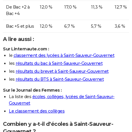
De Bac +2 à
12,0 %
17,0 %
11,3 %
12,7 %
Bac +4
Bac +5 et plus
12,0 %
6,7 %
5,7 %
3,6 %
A lire aussi :
Sur Linternaute.com :
le
classement des lycées à Saint-Sauveur-Gouvernet
les
résultats du bac à Saint-Sauveur-Gouvernet
les
résultats du brevet à Saint-Sauveur-Gouvernet
les
résultats du BTS à Saint-Sauveur-Gouvernet
Sur le Journal des Femmes :
La liste des
écoles, collèges, lycées de Saint-Sauveur-
Gouvernet
Le classement des collèges
Combien y a-t-il d'écoles à Saint-Sauveur-
Gouvernet ?