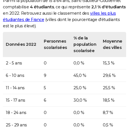
Parmi la population de 15 à 64 ans, Saint-Sauveur-Gouvernet
comptabilise
4 étudiants
, ce qui représente
2,1 % d'étudiants
en 2022. Retrouvez aussi le classement des
villes les plus
étudiantes de France
(villes dont le pourcentage d'étudiants
est le plus élevé).
% de la
Personnes
Moyenne
Données 2022
population
scolarisées
des villes
scolarisée
2 - 5 ans
0
0,0 %
15,3 %
6 - 10 ans
9
45,0 %
29,6 %
11 - 14 ans
5
25,0 %
25,5 %
15 - 17 ans
6
30,0 %
18,5 %
18 - 24 ans
0
0,0 %
8,7 %
25 - 29 ans
0
0,0 %
0,5 %