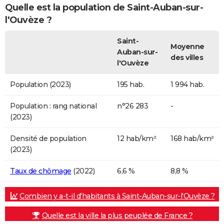
Quelle est la population de Saint-Auban-sur-
l'Ouvèze ?
Saint-
Moyenne
Auban-sur-
des villes
l'Ouvèze
Population (2023)
195 hab.
1 994 hab.
Population : rang national
n°26 283
-
(2023)
Densité de population
12 hab/km²
168 hab/km²
(2023)
Taux de chômage
(2022)
6,6 %
8,8 %
Combien y a-t-il d'habitants à Saint-Auban-sur-l'Ouvèze ?
Quelle est la ville la plus peuplée de France ?