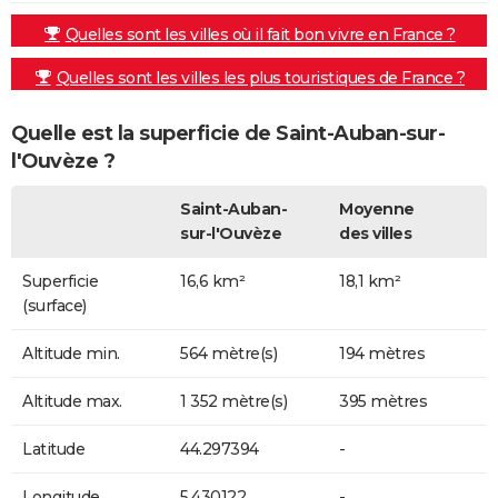
Quelles sont les villes où il fait bon vivre en France ?
Quelles sont les villes les plus touristiques de France ?
Quelle est la superficie de Saint-Auban-sur-
l'Ouvèze ?
Saint-Auban-
Moyenne
sur-l'Ouvèze
des villes
Superficie
16,6 km²
18,1 km²
(surface)
Altitude min.
564 mètre(s)
194 mètres
Altitude max.
1 352 mètre(s)
395 mètres
Latitude
44.297394
-
Longitude
5.430122
-