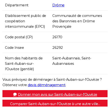
Département
Drôme
Etablissement public de
Communauté de communes
coopération
des Baronnies en Drôme
intercommunale (EPCI)
Provençale
Code postal (CP)
26170
Code Insee
26292
Nom des habitants de
Saint-Aubannais, Saint-
Saint-Auban-sur-
Aubannaises
l'Ouvèze (gentilé)
Vous prévoyez de déménager à Saint-Auban-sur-l'Ouvèze ?
Obtenez votre
devis déménagement
.
Donner mon avis sur Saint-Auban-sur-l'Ouvèze
Comparer Saint-Auban-sur-l'Ouvèze à une autre ville...