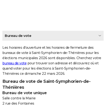
City break
Voyage de noces
Climat
Destinations
Voyage nature
Forum
+
PHOTO
GUIDES D'ACHAT
BONS PLANS
CARTE DE VOEUX
Bureau de vote
Carte Bonne année
Carte Pâques
Carte de Noël
Carte Saint-Valentin
Carte d'anniversaire
DICTIONNAIRE
Les horaires d'ouverture et les horaires de fermeture des
Biographies
Expressions
bureaux de vote à Saint-Symphorien-de-Thénières pour les
Dictionnaire
Citations
Proverbes
PROGRAMME TV
élections municipales 2026 sont disponibles. Cherchez votre
bureau de vote
pour trouver son adresse et découvrez où et
COPAINS D'AVANT
quand voter pour les élections à Saint-Symphorien-de-
Se connecter
Collèges
Universités
Service militaire
S'inscrire
Lycées
Primaires
Entreprises
Avis de recherche
AVIS DE DÉCÈS
Thénières ce dimanche 22 mars 2026.
Bureau de vote de Saint-Symphorien-de-
FORUM
Thénières
Lifestyle
Sport
Television
Cinema
Bricolage
Culture
Auto
Voyage
Bureau de vote unique
Salle contre la Mairie
2 rue des Fontaines