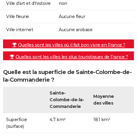
Ville d'art et d'histoire
non
Ville fleurie
Aucune fleur
Ville internet
Aucune arobase
Quelles sont les villes où il fait bon vivre en France ?
Quelles sont les villes les plus touristiques de France ?
Quelle est la superficie de Sainte-Colombe-de-
la-Commanderie ?
Sainte-
Moyenne
Colombe-de-la-
des villes
Commanderie
Superficie
4,7 km²
18,1 km²
(surface)