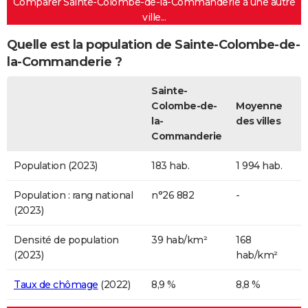
Comparer Sainte-Colombe-de-la-Commanderie à une autre
ville...
Quelle est la population de Sainte-Colombe-de-
la-Commanderie ?
Sainte-
Colombe-de-
Moyenne
la-
des villes
Commanderie
Population (2023)
183 hab.
1 994 hab.
Population : rang national
n°26 882
-
(2023)
Densité de population
39 hab/km²
168
(2023)
hab/km²
Taux de chômage
(2022)
8,9 %
8,8 %