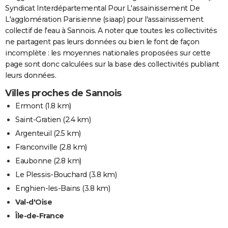
Syndicat Interdépartemental Pour L'assainissement De
L'agglomération Parisienne (siaap) pour l'assainissement
collectif de l'eau à Sannois. A noter que toutes les collectivités
ne partagent pas leurs données ou bien le font de façon
incomplète : les moyennes nationales proposées sur cette
page sont donc calculées sur la base des collectivités publiant
leurs données.
Villes proches de Sannois
Ermont
(1.8 km)
Saint-Gratien
(2.4 km)
Argenteuil
(2.5 km)
Franconville
(2.8 km)
Eaubonne
(2.8 km)
Le Plessis-Bouchard
(3.8 km)
Enghien-les-Bains
(3.8 km)
Val-d'Oise
Île-de-France