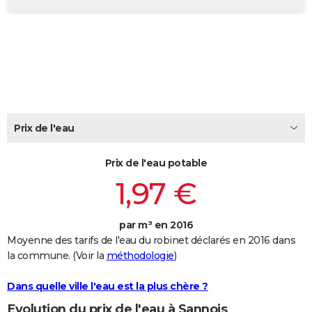
City break
Voyage de noces
Climat
Destinations
Voyage nature
Forum
+
PHOTO
GUIDES D'ACHAT
BONS PLANS
CARTE DE VOEUX
Carte Bonne année
Carte Pâques
Carte de Noël
Carte Saint-Valentin
Carte d'anniversaire
Prix de l'eau
DICTIONNAIRE
Biographies
Expressions
Dictionnaire
Citations
Proverbes
PROGRAMME TV
Prix de l'eau potable
1,97 €
COPAINS D'AVANT
Se connecter
Collèges
Universités
Service militaire
S'inscrire
Lycées
Primaires
Entreprises
Avis de recherche
AVIS DE DÉCÈS
par m³ en 2016
Moyenne des tarifs de l'eau du robinet déclarés en 2016 dans
FORUM
la commune. (Voir la
méthodologie
)
Lifestyle
Sport
Television
Cinema
Bricolage
Culture
Auto
Voyage
Dans quelle ville l'eau est la plus chère ?
Evolution du prix de l'eau à Sannois