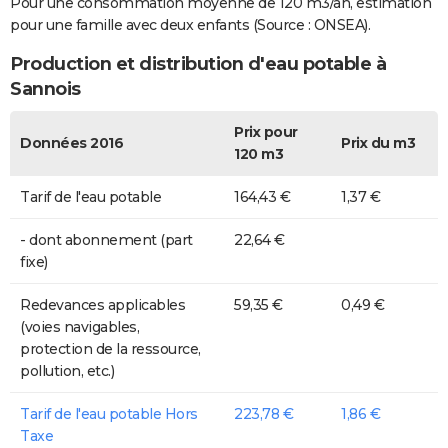
Pour une consommation moyenne de 120 m3/an, estimation
pour une famille avec deux enfants (Source : ONSEA).
Production et distribution d'eau potable à
Sannois
Prix pour
Données 2016
Prix du m3
120 m3
Tarif de l'eau potable
164,43 €
1,37 €
- dont abonnement (part
22,64 €
fixe)
Redevances applicables
59,35 €
0,49 €
(voies navigables,
protection de la ressource,
pollution, etc.)
Tarif de l'eau potable Hors
223,78 €
1,86 €
Taxe