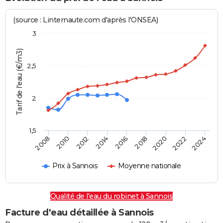
(source : Linternaute.com d'après l'ONSEA)
3
Tarif de l'eau (€/m3)
2,5
2
1,5
2016
2014
2024
2012
2022
2010
2020
2008
2018
Prix à Sannois
Moyenne nationale
Qualité de l'eau du robinet à Sannois
Facture d'eau détaillée à Sannois