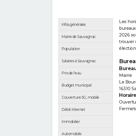
Les hora
Infos générales
bureaux
2026 so
Mairie de Sauvagnac
trouver 
électio
Population
Burea
Salaires à Sauvagnac
Bureau
Prix de l'eau
Mairie
Le Bour
Budget municipal
16310 S
Horair
Couverture 5G, mobile
Ouvertur
Fermetu
Débit Internet
Immobilier
Automobile