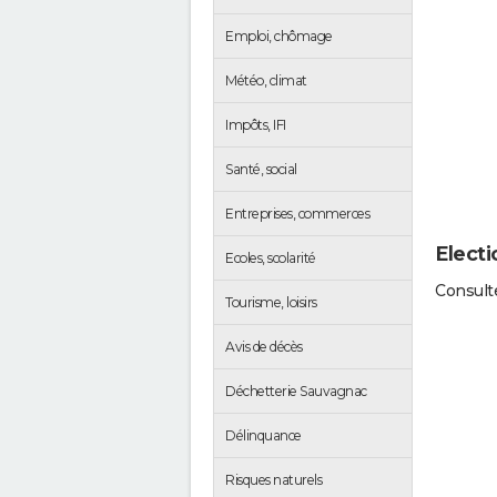
Emploi, chômage
Météo, climat
Impôts, IFI
Santé, social
Entreprises, commerces
Elect
Ecoles, scolarité
Consulte
Tourisme, loisirs
Avis de décès
Déchetterie Sauvagnac
Délinquance
Risques naturels