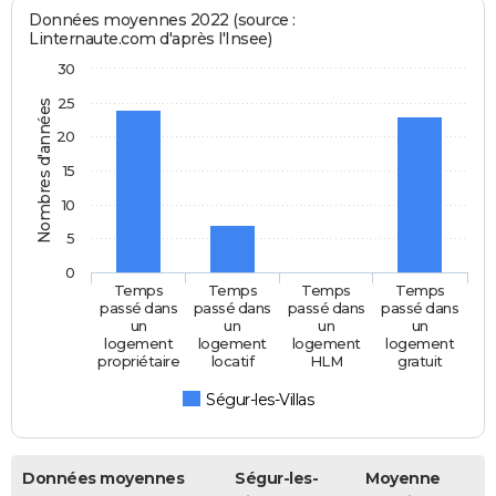
Données moyennes 2022 (source :
Linternaute.com d'après l'Insee)
30
25
Nombres d'années
20
15
10
5
0
Temps
Temps
Temps
Temps
passé dans
passé dans
passé dans
passé dans
un
un
un
un
logement
logement
logement
logement
propriétaire
locatif
HLM
gratuit
Ségur-les-Villas
Données moyennes
Ségur-les-
Moyenne