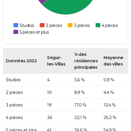
Studios
2 pièces
3 pièces
4 pièces
5 pièces et plus
% des
Ségur-
Moyenne
Données 2022
résidences
les-Villas
des villes
principales
Studios
4
3,6 %
0,9 %
2 pièces
10
8,9 %
4,4 %
3 pièces
19
17,0 %
13,4 %
4 pièces
36
32,1 %
25,2 %
5 pièces et plus
41
36,6 %
54,9 %