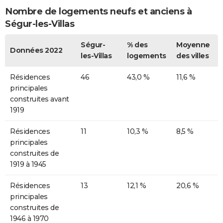
Nombre de logements neufs et anciens à
Ségur-les-Villas
Ségur-
% des
Moyenne
Données 2022
les-Villas
logements
des villes
Résidences
46
43,0 %
11,6 %
principales
construites avant
1919
Résidences
11
10,3 %
8,5 %
principales
construites de
1919 à 1945
Résidences
13
12,1 %
20,6 %
principales
construites de
1946 à 1970