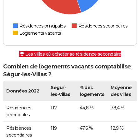
Résidences principales
Résidences secondaires
Logements vacants
Les villes où acheter sa résidence secondaire
Combien de logements vacants comptabilise
Ségur-les-Villas ?
Ségur-
% des
Moyenne
Données 2022
les-Villas
logements
des villes
Résidences
112
44,8 %
78,4 %
principales
Résidences
119
47,6 %
12,9 %
secondaires