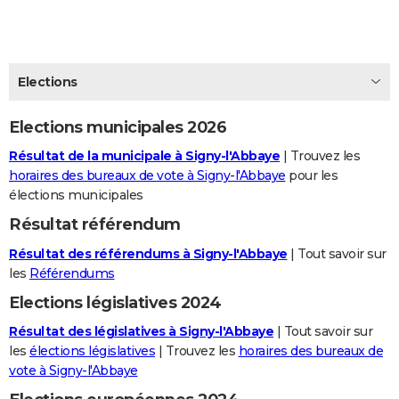
City break
Voyage de noces
Climat
Destinations
Voyage nature
Forum
+
PHOTO
GUIDES D'ACHAT
Elections
BONS PLANS
Elections municipales 2026
CARTE DE VOEUX
Résultat de la municipale à Signy-l'Abbaye
| Trouvez les
Carte Bonne année
Carte Pâques
Carte de Noël
Carte Saint-Valentin
Carte d'anniversaire
DICTIONNAIRE
horaires des bureaux de vote à Signy-l'Abbaye
pour les
élections municipales
Biographies
Expressions
Dictionnaire
Citations
Proverbes
PROGRAMME TV
Résultat référendum
COPAINS D'AVANT
Résultat des référendums à Signy-l'Abbaye
| Tout savoir sur
Se connecter
Collèges
Universités
Service militaire
S'inscrire
Lycées
Primaires
Entreprises
Avis de recherche
les
Référendums
AVIS DE DÉCÈS
Elections législatives 2024
FORUM
Résultat des législatives à Signy-l'Abbaye
| Tout savoir sur
Lifestyle
Sport
Television
Cinema
Bricolage
Culture
Auto
Voyage
les
élections législatives
| Trouvez les
horaires des bureaux de
vote à Signy-l'Abbaye